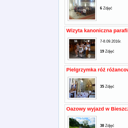
6
Zdjęć
Wizyta kanoniczna paraf
7-8.09.2016r.
19
Zdjęć
Pielgrzymka róż różanc
35
Zdjęć
Oazowy wyjazd w Bieszc
38
Zdjęć