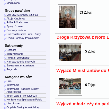
Modlitewnik
Grupy parafialne
53
Zdjęć
Liturgiczna Służba Ołtarza
Akcja Katolicka
Róże Różańcowe
Żywy różaniec
Domowy Kościół
Duszpasterstwo Ludzi Pracy
Droga Krzyżowa z Noro 
Dzieło Pomocy Powołaniom
Sakramenty
Chrzest
5
Zdjęć
Bierzmowanie
Pokuta i pojednanie
Namaszczenie chorych
Sakrament małżeństwa
Pogrzeb
Wyjazd Ministrantów do
Kategorie wpisów
Film
6
Zdjęć
Informacje
Informacje Prasowe Stolicy
Apostolskiej
Informacje z Archidiecezji
Konferencja Episkopatu Polski
Wyjazd młodzieży do park
Liturgiczne
Orędzia Stolicy Apostolskiej