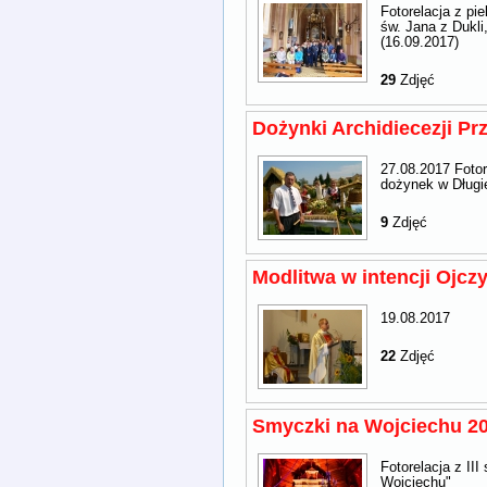
Fotorelacja z pie
św. Jana z Dukli
(16.09.2017)
29
Zdjęć
Dożynki Archidiecezji Pr
27.08.2017 Fotor
dożynek w Dług
9
Zdjęć
Modlitwa w intencji Ojcz
19.08.2017
22
Zdjęć
Smyczki na Wojciechu 2
Fotorelacja z II
Wojciechu"