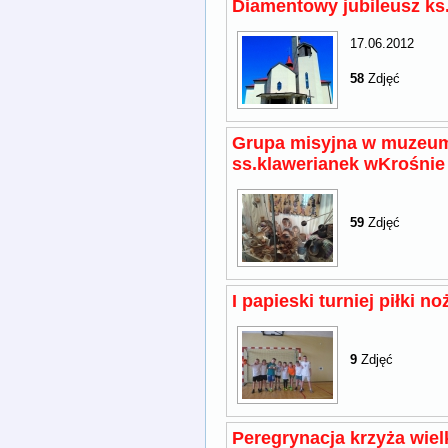
Diamentowy jubileusz ks
17.06.2012
58
Zdjęć
Grupa misyjna w muzeu
ss.klawerianek wKrośnie
59
Zdjęć
I papieski turniej piłki no
9
Zdjęć
Peregrynacja krzyża wie