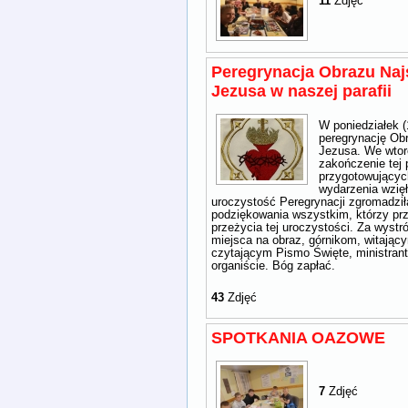
11
Zdjęć
Peregrynacja Obrazu Naj
Jezusa w naszej parafii
W poniedziałek 
peregrynację Ob
Jezusa. We wtor
zakończenie tej 
przygotowującyc
wydarzenia wzięł
uroczystość Peregrynacji zgromadziła
podziękowania wszystkim, którzy prz
przeżycia tej uroczystości. Za wystró
miejsca na obraz, górnikom, witając
czytającym Pismo Święte, ministran
organiście. Bóg zapłać.
43
Zdjęć
SPOTKANIA OAZOWE
7
Zdjęć