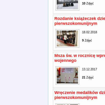
10
Zdjęć
Rozdanie książeczek dzi
pierwszokomunijnym
18.02.2018
9
Zdjęć
Msza św. w rocznicę wpr
wojennego
13.12.2017
21
Zdjęć
Wręczenie medalików dz
pierwszokomunijnym