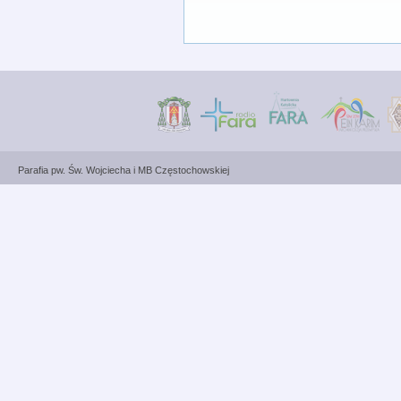
Parafia pw. Św. Wojciecha i MB Częstochowskiej