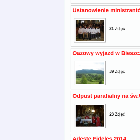
Ustanowienie ministrantó
21
Zdjęć
Oazowy wyjazd w Bieszc
39
Zdjęć
Odpust parafialny na św
23
Zdjęć
Adeste Fideles 2014