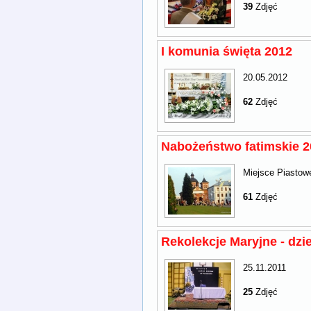
39
Zdjęć
I komunia święta 2012
20.05.2012
62
Zdjęć
Nabożeństwo fatimskie 2
Miejsce Piastow
61
Zdjęć
Rekolekcje Maryjne - dzi
25.11.2011
25
Zdjęć