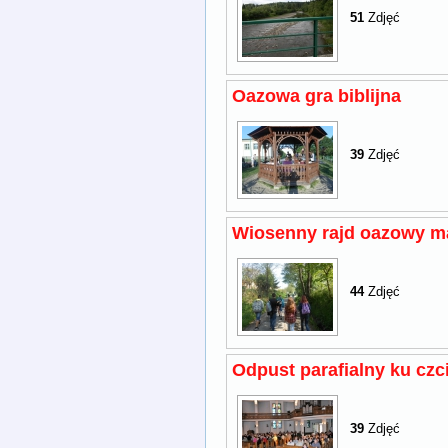
51
Zdjęć
Oazowa gra biblijna
39
Zdjęć
Wiosenny rajd oazowy m
44
Zdjęć
Odpust parafialny ku czc
39
Zdjęć