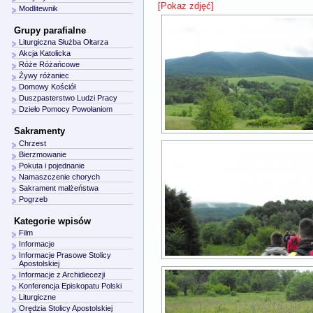
[Pokaz zdjęć]
Modlitewnik
Grupy parafialne
Liturgiczna Służba Ołtarza
Akcja Katolicka
Róże Różańcowe
Żywy różaniec
Domowy Kościół
Duszpasterstwo Ludzi Pracy
Dzieło Pomocy Powołaniom
Sakramenty
Chrzest
Bierzmowanie
Pokuta i pojednanie
Namaszczenie chorych
Sakrament małżeństwa
Pogrzeb
Kategorie wpisów
Film
Informacje
Informacje Prasowe Stolicy
Apostolskiej
Informacje z Archidiecezji
Konferencja Episkopatu Polski
Liturgiczne
Orędzia Stolicy Apostolskiej