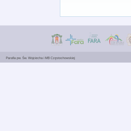
Parafia pw. Św. Wojciecha i MB Częstochowskiej