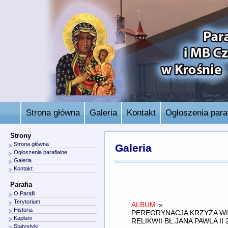
Strona główna
Galeria
Kontakt
Ogłoszenia paraf
Strony
Strona główna
Galeria
Ogłoszenia parafialne
Galeria
Kontakt
Parafia
O Parafii
Terytorium
ALBUM
»
Historia
PEREGRYNACJA KRZYŻA W
Kapłani
RELIKWII BŁ.JANA PAWLA II 
Statystyki