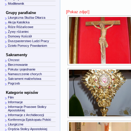
Modlitewnik
[Pokaz zdjęć]
Grupy parafialne
Liturgiczna Służba Ołtarza
Akcja Katolicka
Róże Różańcowe
Żywy różaniec
Domowy Kościół
Duszpasterstwo Ludzi Pracy
Dzieło Pomocy Powołaniom
Sakramenty
Chrzest
Bierzmowanie
Pokuta i pojednanie
Namaszczenie chorych
Sakrament małżeństwa
Pogrzeb
Kategorie wpisów
Film
Informacje
Informacje Prasowe Stolicy
Apostolskiej
Informacje z Archidiecezji
Konferencja Episkopatu Polski
Liturgiczne
Orędzia Stolicy Apostolskiej