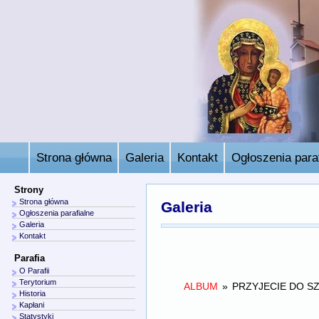
Strona główna
Galeria
Kontakt
Ogłoszenia paraf
Strony
Strona główna
Galeria
Ogłoszenia parafialne
Galeria
Kontakt
Parafia
O Parafii
Terytorium
ALBUM
»
PRZYJECIE DO S
Historia
Kapłani
Statystyki