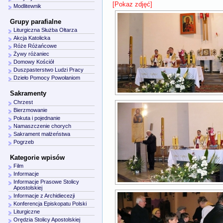
[Pokaz zdjęć]
Modlitewnik
Grupy parafialne
Liturgiczna Służba Ołtarza
Akcja Katolicka
Róże Różańcowe
Żywy różaniec
Domowy Kościół
Duszpasterstwo Ludzi Pracy
Dzieło Pomocy Powołaniom
Sakramenty
Chrzest
Bierzmowanie
Pokuta i pojednanie
Namaszczenie chorych
Sakrament małżeństwa
Pogrzeb
Kategorie wpisów
Film
Informacje
Informacje Prasowe Stolicy
Apostolskiej
Informacje z Archidiecezji
Konferencja Episkopatu Polski
Liturgiczne
Orędzia Stolicy Apostolskiej