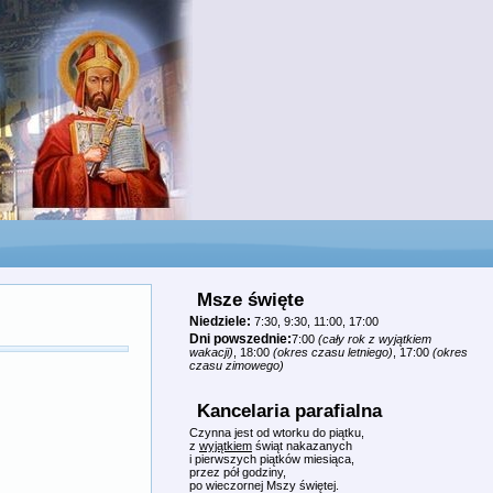
Msze święte
Niedziele:
7:30, 9:30, 11:00, 17:00
Dni powszednie:
7:00
(cały rok z wyjątkiem
wakacji)
, 18:00
(okres czasu letniego)
, 17:00
(okres
czasu zimowego)
Kancelaria parafialna
Czynna jest od wtorku do piątku,
z
wyjątkiem
świąt nakazanych
i pierwszych piątków miesiąca,
przez pół godziny,
po wieczornej Mszy świętej.