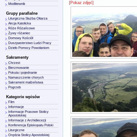
[Pokaz zdjęć]
Modlitewnik
Grupy parafialne
Liturgiczna Służba Ołtarza
Akcja Katolicka
Róże Różańcowe
Żywy różaniec
Domowy Kościół
Duszpasterstwo Ludzi Pracy
Dzieło Pomocy Powołaniom
Sakramenty
Chrzest
Bierzmowanie
Pokuta i pojednanie
Namaszczenie chorych
Sakrament małżeństwa
Pogrzeb
Kategorie wpisów
Film
Informacje
Informacje Prasowe Stolicy
Apostolskiej
Informacje z Archidiecezji
Konferencja Episkopatu Polski
Liturgiczne
Orędzia Stolicy Apostolskiej