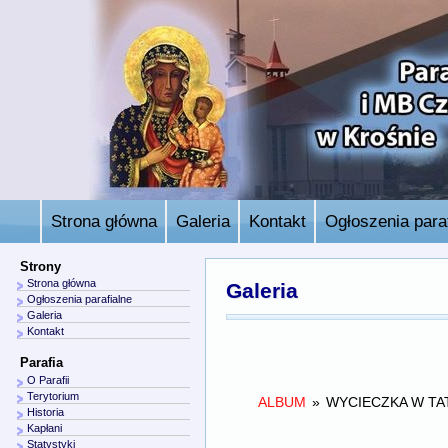
Strona główna
Galeria
Kontakt
Ogłoszenia paraf
Strony
Strona główna
Galeria
Ogłoszenia parafialne
Galeria
Kontakt
Parafia
O Parafii
Terytorium
ALBUM
»
WYCIECZKA W TA
Historia
Kapłani
Statystyki