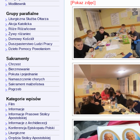
[Pokaz zdjęć]
Modlitewnik
Grupy parafialne
Liturgiczna Służba Ołtarza
Akcja Katolicka
Róże Różańcowe
Żywy różaniec
Domowy Kościół
Duszpasterstwo Ludzi Pracy
Dzieło Pomocy Powołaniom
Sakramenty
Chrzest
Bierzmowanie
Pokuta i pojednanie
Namaszczenie chorych
Sakrament małżeństwa
Pogrzeb
Kategorie wpisów
Film
Informacje
Informacje Prasowe Stolicy
Apostolskiej
Informacje z Archidiecezji
Konferencja Episkopatu Polski
Liturgiczne
Orędzia Stolicy Apostolskiej