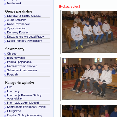
Modlitewnik
[Pokaz zdjęć]
Grupy parafialne
Liturgiczna Służba Ołtarza
Akcja Katolicka
Róże Różańcowe
Żywy różaniec
Domowy Kościół
Duszpasterstwo Ludzi Pracy
Dzieło Pomocy Powołaniom
Sakramenty
Chrzest
Bierzmowanie
Pokuta i pojednanie
Namaszczenie chorych
Sakrament małżeństwa
Pogrzeb
Kategorie wpisów
Film
Informacje
Informacje Prasowe Stolicy
Apostolskiej
Informacje z Archidiecezji
Konferencja Episkopatu Polski
Liturgiczne
Orędzia Stolicy Apostolskiej