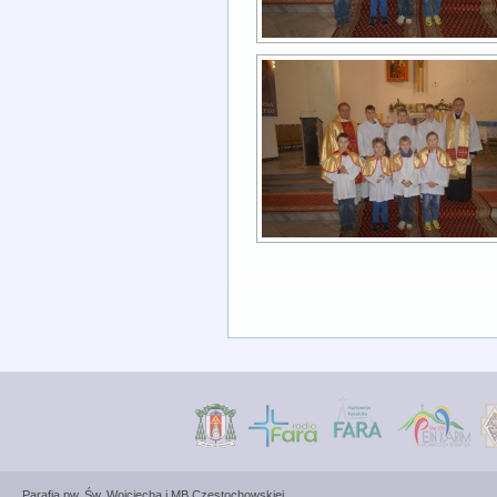
Parafia pw. Św. Wojciecha i MB Częstochowskiej