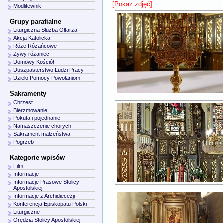
[Pokaz zdjęć]
Modlitewnik
Grupy parafialne
Liturgiczna Służba Ołtarza
Akcja Katolicka
Róże Różańcowe
Żywy różaniec
Domowy Kościół
Duszpasterstwo Ludzi Pracy
Dzieło Pomocy Powołaniom
Sakramenty
Chrzest
Bierzmowanie
Pokuta i pojednanie
Namaszczenie chorych
Sakrament małżeństwa
Pogrzeb
Kategorie wpisów
Film
Informacje
Informacje Prasowe Stolicy
Apostolskiej
Informacje z Archidiecezji
Konferencja Episkopatu Polski
Liturgiczne
Orędzia Stolicy Apostolskiej