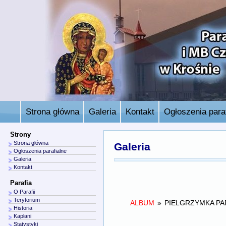
Strona główna
Galeria
Kontakt
Ogłoszenia paraf
Strony
Strona główna
Galeria
Ogłoszenia parafialne
Galeria
Kontakt
Parafia
O Parafii
Terytorium
ALBUM
»
PIELGRZYMKA PA
Historia
Kapłani
Statystyki