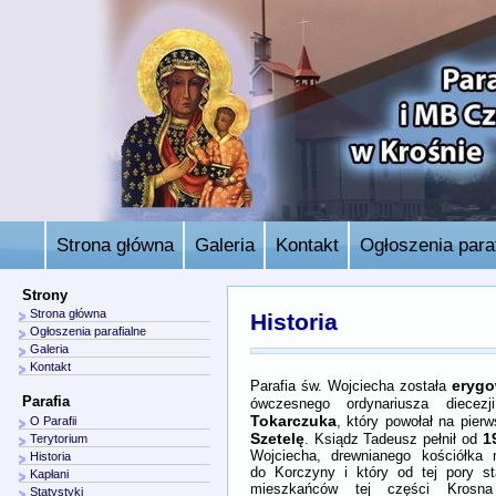
Strona główna
Galeria
Kontakt
Ogłoszenia paraf
Strony
Strona główna
Historia
Ogłoszenia parafialne
Galeria
Kontakt
erygo
Parafia św. Wojciecha została
Parafia
ówczesnego ordynariusza diecez
Tokarczuka
, który powołał na pie
O Parafii
Szetelę
1
. Ksiądz Tadeusz pełnił od
Terytorium
Wojciecha, drewnianego kościółka
Historia
do Korczyny i który od tej pory st
Kapłani
mieszkańców tej części Krosna
Statystyki