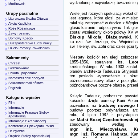
wydzielonej z największej ówcześnie p
Modlitewnik
Wiele jest różnych spekulacji wokół d
Grupy parafialne
jest legenda, która głosi, że w miejs
Liturgiczna Służba Ołtarza
miał się zatrzymać w drodze z Węgie
Akcja Katolicka
głosić kazanie i odpoczywać. Tak głos
Róże Różańcowe
został wzniesiony około połowy XV w
Żywy różaniec
Biskup Mikołaj Błażejowski
. K
Domowy Kościół
ku czci św. Jerzego, św. Wojciecha
Duszpasterstwo Ludzi Pracy
św. Heleny, św. Zofii oraz dziesięciu
Dzieło Pomocy Powołaniom
Niestety kościół ten uległ zniszcz
Sakramenty
ks. Leo
1855-1856, staraniem
Chrzest
krośnieńskiego. W roku 1903 został
Bierzmowanie
planów architekta Tadeusza Stryjeńsk
Pokuta i pojednanie
ten posiada wyposażenie z ok
Namaszczenie chorych
późnorenesansowy ołtarz z początku
Sakrament małżeństwa
późnobarokowe boczne ołtarze, przeni
Pogrzeb
Ksiądz Tadeusz, proboszcz powstał
Kategorie wpisów
kościele, dzięki pomocy Kurii Przem
Film
budowę nowego k
pozwolenie na
Informacje
budowy poprzez ordynariusza arc
Informacje Prasowe Stolicy
roku, 4 lipca 1987 r. przystąpi
Apostolskiej
Matki Bożej Częstochowskiej
pw.
Informacje z Archidiecezji
zbudowany według p
Konferencja Episkopatu Polski
mgr. inż. Mieczysława Kru
Liturgiczne
mgr. inż. Romana Habrata
. Kam
Orędzia Stolicy Apostolskiej