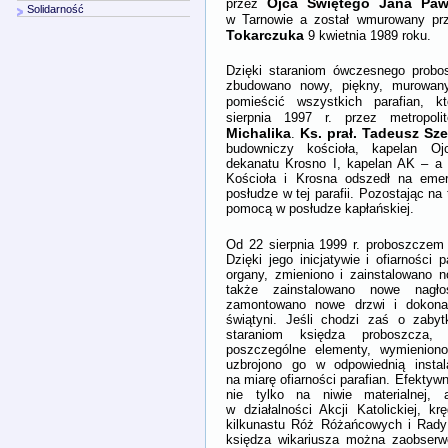
Ojca Świętego Jana Pawł
przez
Solidarność
w Tarnowie a został wmurowany pr
Tokarczuka
9 kwietnia 1989 roku.
Dzięki staraniom ówczesnego probosz
zbudowano nowy, piękny, murowany
pomieścić wszystkich parafian, k
sierpnia 1997 r. przez metropol
Michalika
Ks. prał. Tadeusz Sze
.
budowniczy kościoła, kapelan Oj
dekanatu Krosno I, kapelan AK – a 
Kościoła i Krosna odszedł na emer
posłudze w tej parafii. Pozostając na 
pomocą w posłudze kapłańskiej.
Od 22 sierpnia 1999 r. proboszczem 
Dzięki jego inicjatywie i ofiarności 
organy, zmieniono i zainstalowano 
także zainstalowano nowe nagłoś
zamontowano nowe drzwi i dokonan
świątyni. Jeśli chodzi zaś o zabyt
staraniom księdza proboszcza,
poszczególne elementy, wymieniono
uzbrojono go w odpowiednią instal
na miarę ofiarności parafian. Efekty
nie tylko na niwie materialnej, 
w działalności Akcji Katolickiej, 
kilkunastu Róż Różańcowych i Rady 
księdza wikariusza można zaobser