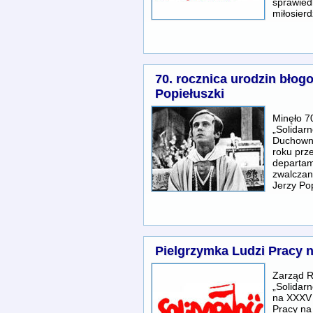
sprawied
miłosier
70. rocznica urodzin błog
Popiełuszki
Minęło 70
„Solidarn
Duchown
roku prze
departam
zwalczan
Jerzy Po
Pielgrzymka Ludzi Pracy 
Zarząd 
„Solidar
na XXXV 
Pracy na