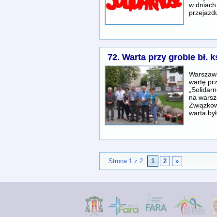
w dniach
przejaz
72. Warta przy grobie bł. 
Warszawa 
wartę pr
„Solidarn
na warsz
Związkow
warta by
Strona 1 z 2
1
2
»