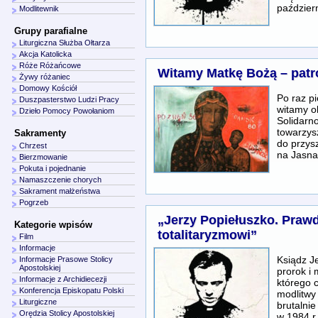
paździer
Modlitewnik
Grupy parafialne
Liturgiczna Służba Ołtarza
Akcja Katolicka
Róże Różańcowe
Witamy Matkę Bożą – patr
Żywy różaniec
Domowy Kościół
Po raz pi
Duszpasterstwo Ludzi Pracy
witamy o
Dzieło Pomocy Powołaniom
Solidarn
towarzys
Sakramenty
do przysz
Chrzest
na Jasna
Bierzmowanie
Pokuta i pojednanie
Namaszczenie chorych
Sakrament małżeństwa
Pogrzeb
„Jerzy Popiełuszko. Praw
Kategorie wpisów
totalitaryzmowi”
Film
Informacje
Ksiądz J
Informacje Prasowe Stolicy
Apostolskiej
prorok i 
Informacje z Archidiecezji
którego 
Konferencja Episkopatu Polski
modlitwy
Liturgiczne
brutalni
Orędzia Stolicy Apostolskiej
w 1984 r