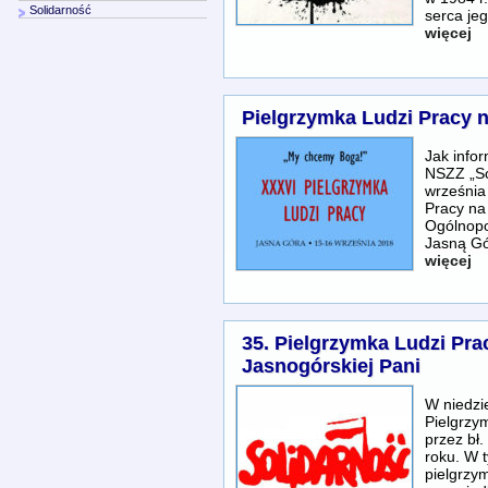
Solidarność
serca je
więcej
Pielgrzymka Ludzi Pracy 
Jak info
NSZZ „So
września
Pracy na
Ogólnopo
Jasną G
więcej
35. Pielgrzymka Ludzi Pra
Jasnogórskiej Pani
W niedzi
Pielgrzy
przez bł
roku. W 
pielgrzy