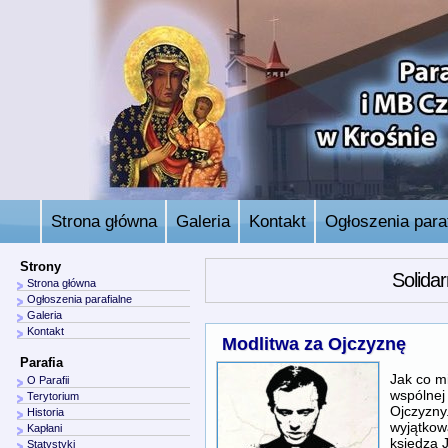
Strona główna
Galeria
Kontakt
Ogłoszenia paraf
Strony
Solida
Strona główna
Ogłoszenia parafialne
Galeria
Kontakt
Modlitwa za Ojczyznę
Parafia
Jak co m
O Parafii
wspólnej 
Terytorium
Ojczyzny.
Historia
wyjątkow
Kapłani
księdza 
Statystyki