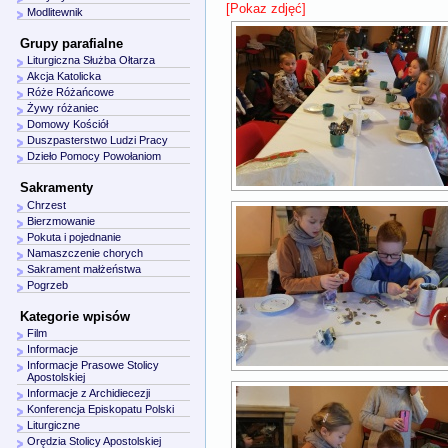
[Pokaz zdjęć]
Modlitewnik
Grupy parafialne
Liturgiczna Służba Ołtarza
Akcja Katolicka
Róże Różańcowe
Żywy różaniec
Domowy Kościół
Duszpasterstwo Ludzi Pracy
Dzieło Pomocy Powołaniom
Sakramenty
Chrzest
Bierzmowanie
Pokuta i pojednanie
Namaszczenie chorych
Sakrament małżeństwa
Pogrzeb
Kategorie wpisów
Film
Informacje
Informacje Prasowe Stolicy
Apostolskiej
Informacje z Archidiecezji
Konferencja Episkopatu Polski
Liturgiczne
Orędzia Stolicy Apostolskiej