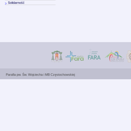
Solidarność
Parafia pw. Św. Wojciecha i MB Częstochowskiej