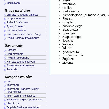
Kręta
Modlitewnik
Kwiatowa
Lenika
Grupy parafialne
Nadbrzeżna
Niepodległości (numery: 29-49, 5
Liturgiczna Służba Ołtarza
Piesza
Akcja Katolicka
Prządki
Róże Różańcowe
Żółkiewskiego
Żywy różaniec
Spacerowa
Domowy Kościół
Spokojna
Duszpasterstwo Ludzi Pracy
Stapińskiego
Dzieło Pomocy Powołaniom
Tebicha
Willowa
Sakramenty
Wisze
Chrzest
Prochownia
Bierzmowanie
Św. Wojciecha
Pokuta i pojednanie
Zagórze
Namaszczenie chorych
Zielona
Sakrament małżeństwa
Pogrzeb
Kategorie wpisów
Film
Informacje
Informacje Prasowe Stolicy
Apostolskiej
Informacje z Archidiecezji
Konferencja Episkopatu Polski
Liturgiczne
Orędzia Stolicy Apostolskiej