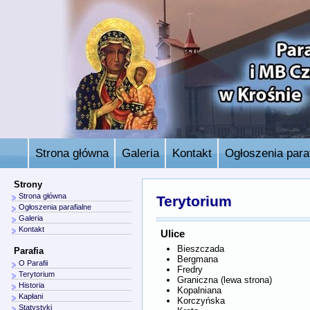
Strona główna
Galeria
Kontakt
Ogłoszenia paraf
Strony
Strona główna
Terytorium
Ogłoszenia parafialne
Galeria
Kontakt
Ulice
Bieszczada
Parafia
Bergmana
O Parafii
Fredry
Terytorium
Graniczna (lewa strona)
Historia
Kopalniana
Kapłani
Korczyńska
Statystyki