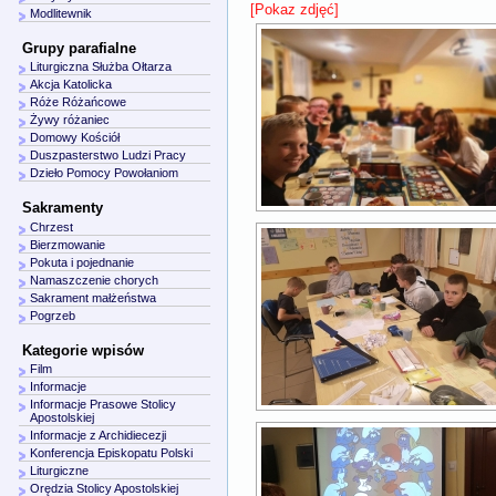
[Pokaz zdjęć]
Modlitewnik
Grupy parafialne
Liturgiczna Służba Ołtarza
Akcja Katolicka
Róże Różańcowe
Żywy różaniec
Domowy Kościół
Duszpasterstwo Ludzi Pracy
Dzieło Pomocy Powołaniom
Sakramenty
Chrzest
Bierzmowanie
Pokuta i pojednanie
Namaszczenie chorych
Sakrament małżeństwa
Pogrzeb
Kategorie wpisów
Film
Informacje
Informacje Prasowe Stolicy
Apostolskiej
Informacje z Archidiecezji
Konferencja Episkopatu Polski
Liturgiczne
Orędzia Stolicy Apostolskiej