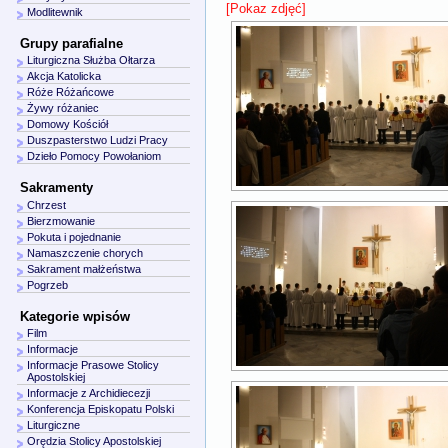
[Pokaz zdjęć]
Modlitewnik
Grupy parafialne
Liturgiczna Służba Ołtarza
Akcja Katolicka
Róże Różańcowe
Żywy różaniec
Domowy Kościół
Duszpasterstwo Ludzi Pracy
Dzieło Pomocy Powołaniom
Sakramenty
Chrzest
Bierzmowanie
Pokuta i pojednanie
Namaszczenie chorych
Sakrament małżeństwa
Pogrzeb
Kategorie wpisów
Film
Informacje
Informacje Prasowe Stolicy
Apostolskiej
Informacje z Archidiecezji
Konferencja Episkopatu Polski
Liturgiczne
Orędzia Stolicy Apostolskiej