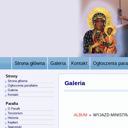
Strona główna
Galeria
Kontakt
Ogłoszenia paraf
Strony
Strona główna
Galeria
Ogłoszenia parafialne
Galeria
Kontakt
Parafia
O Parafii
Terytorium
ALBUM
»
WYJAZD MINIST
Historia
Kapłani
Statystyki