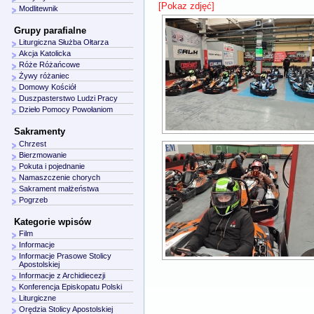
[Pokaz zdjęć]
Modlitewnik
Grupy parafialne
Liturgiczna Służba Ołtarza
Akcja Katolicka
Róże Różańcowe
Żywy różaniec
Domowy Kościół
Duszpasterstwo Ludzi Pracy
Dzieło Pomocy Powołaniom
Sakramenty
Chrzest
Bierzmowanie
Pokuta i pojednanie
Namaszczenie chorych
Sakrament małżeństwa
Pogrzeb
Kategorie wpisów
Film
Informacje
Informacje Prasowe Stolicy
Apostolskiej
Informacje z Archidiecezji
Konferencja Episkopatu Polski
Liturgiczne
Orędzia Stolicy Apostolskiej