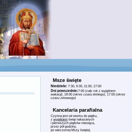
Msze święte
Niedziele:
7:30, 9:30, 11:00, 17:00
Dni powszednie:
7:00
(cały rok z wyjątkiem
wakacji)
, 18:00
(okres czasu letniego)
, 17:00
(okres
czasu zimowego)
Kancelaria parafialna
Czynna jest od wtorku do piątku,
z
wyjątkiem
świąt nakazanych
i pierwszych piątków miesiąca,
przez pół godziny,
po wieczornej Mszy świętej.