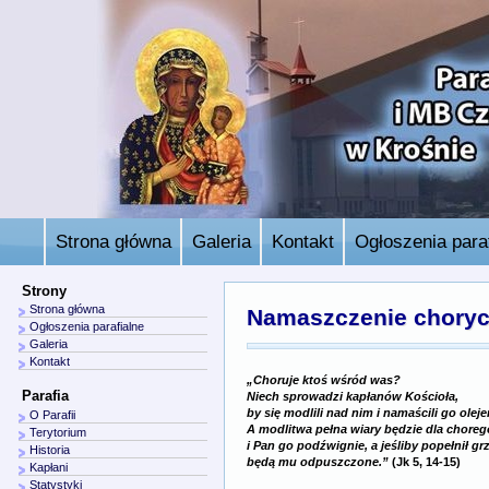
Strona główna
Galeria
Kontakt
Ogłoszenia paraf
Strony
Strona główna
Namaszczenie chory
Ogłoszenia parafialne
Galeria
Kontakt
„Choruje ktoś wśród was?
Parafia
Niech sprowadzi kapłanów Kościoła,
by się modlili nad nim i namaścili go olej
O Parafii
A modlitwa pełna wiary będzie dla choreg
Terytorium
i Pan go podźwignie, a jeśliby popełnił gr
Historia
będą mu odpuszczone.”
(Jk 5, 14-15)
Kapłani
Statystyki