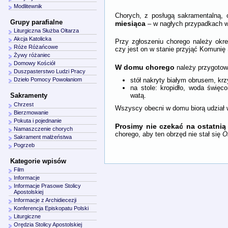
Modlitewnik
Chorych, z posługą sakramentalną
Grupy parafialne
miesiąca
– w nagłych przypadkach 
Liturgiczna Służba Ołtarza
Akcja Katolicka
Przy zgłoszeniu chorego należy okre
Róże Różańcowe
czy jest on w stanie przyjąć Komunię 
Żywy różaniec
Domowy Kościół
W domu chorego
należy przygotow
Duszpasterstwo Ludzi Pracy
stół nakryty białym obrusem, krz
Dzieło Pomocy Powołaniom
na stole: kropidło, woda święc
watą.
Sakramenty
Chrzest
Wszyscy obecni w domu biorą udział 
Bierzmowanie
Pokuta i pojednanie
Prosimy nie czekać na ostatnią
Namaszczenie chorych
chorego, aby ten obrzęd nie stał się
O
Sakrament małżeństwa
Pogrzeb
Kategorie wpisów
Film
Informacje
Informacje Prasowe Stolicy
Apostolskiej
Informacje z Archidiecezji
Konferencja Episkopatu Polski
Liturgiczne
Orędzia Stolicy Apostolskiej