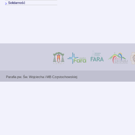
Solidarność
Parafia pw. Św. Wojciecha i MB Częstochowskiej