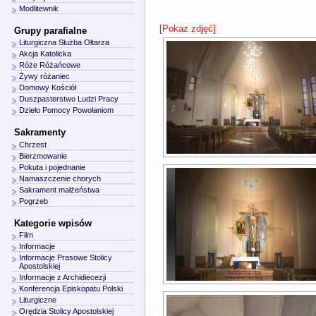
Modlitewnik
[Pokaz zdjęć]
Grupy parafialne
Liturgiczna Służba Ołtarza
Akcja Katolicka
Róże Różańcowe
Żywy różaniec
Domowy Kościół
Duszpasterstwo Ludzi Pracy
Dzieło Pomocy Powołaniom
Sakramenty
Chrzest
Bierzmowanie
Pokuta i pojednanie
Namaszczenie chorych
Sakrament małżeństwa
Pogrzeb
Kategorie wpisów
Film
Informacje
Informacje Prasowe Stolicy
Apostolskiej
Informacje z Archidiecezji
Konferencja Episkopatu Polski
Liturgiczne
Orędzia Stolicy Apostolskiej