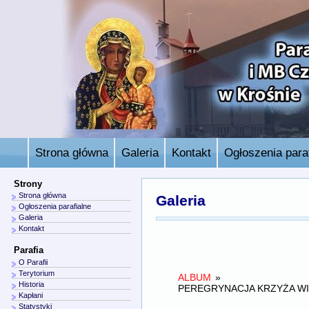
Strona główna
Galeria
Kontakt
Ogłoszenia paraf
Strony
Strona główna
Galeria
Ogłoszenia parafialne
Galeria
Kontakt
Parafia
O Parafii
Terytorium
ALBUM
»
Historia
PEREGRYNACJA KRZYŻA WI
Kapłani
Statystyki