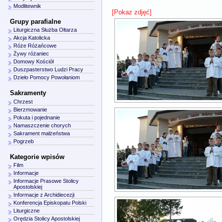
Modlitewnik
[Pokaz zdjęć]
Grupy parafialne
Liturgiczna Służba Ołtarza
Akcja Katolicka
Róże Różańcowe
Żywy różaniec
Domowy Kościół
Duszpasterstwo Ludzi Pracy
Dzieło Pomocy Powołaniom
Sakramenty
Chrzest
Bierzmowanie
Pokuta i pojednanie
Namaszczenie chorych
Sakrament małżeństwa
Pogrzeb
Kategorie wpisów
Film
Informacje
Informacje Prasowe Stolicy
Apostolskiej
Informacje z Archidiecezji
Konferencja Episkopatu Polski
Liturgiczne
Orędzia Stolicy Apostolskiej