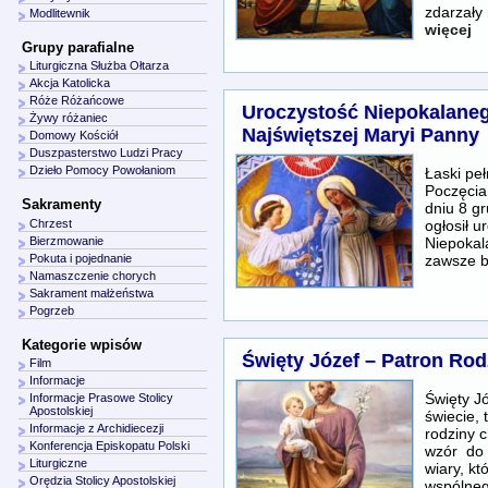
zdarzały
Modlitewnik
więcej
Grupy parafialne
Liturgiczna Służba Ołtarza
Akcja Katolicka
Róże Różańcowe
Uroczystość Niepokalane
Żywy różaniec
Najświętszej Maryi Panny
Domowy Kościół
Duszpasterstwo Ludzi Pracy
Dzieło Pomocy Powołaniom
Łaski pe
Poczęcia
Sakramenty
dniu 8 g
ogłosił u
Chrzest
Niepokal
Bierzmowanie
zawsze 
Pokuta i pojednanie
Namaszczenie chorych
Sakrament małżeństwa
Pogrzeb
Kategorie wpisów
Święty Józef – Patron Rod
Film
Informacje
Święty J
Informacje Prasowe Stolicy
Apostolskiej
świecie,
Informacje z Archidiecezji
rodziny c
Konferencja Episkopatu Polski
wzór do 
Liturgiczne
wiary, k
Orędzia Stolicy Apostolskiej
wspólneg