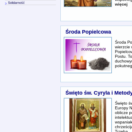
Solidarność
więcej
Środa Popielcowa
Środa Po
wierzcie
Popielco
Postu. T
duchowym
pokutneg
Święto św. Cyryla i Meto
Święto ś
Europy N
oblicze 
intelektu
wspaniałe
chrześcij
Trzeba
…