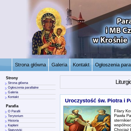
Strona główna
Galeria
Kontakt
Ogłoszenia paraf
Strony
Liturg
Strona główna
Ogłoszenia parafialne
Galeria
Kontakt
Uroczystość św. Piotra i 
Parafia
Filary Ko
O Parafii
Pawła Pa
Terytorium
sternikie
Historia
wspólnoc
Kapłani
Chociaż 
Statystyki