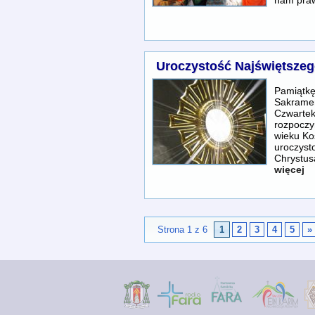
Uroczystość Najświętszego
Pamiątkę
Sakramen
Czwartek
rozpoczy
wieku Ko
uroczysto
Chrystus
więcej
Strona 1 z 6
1
2
3
4
5
»