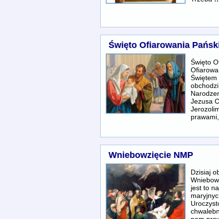
Święto Ofiarowania Pańsk
Święto O
Ofiarowa
Świętem 
obchodzi
Narodzen
Jezusa C
Jerozoli
prawami
Wniebowzięcie NMP
Dzisiaj 
Wniebowz
jest to n
maryjnyc
Uroczyst
chwalebn
nam praw