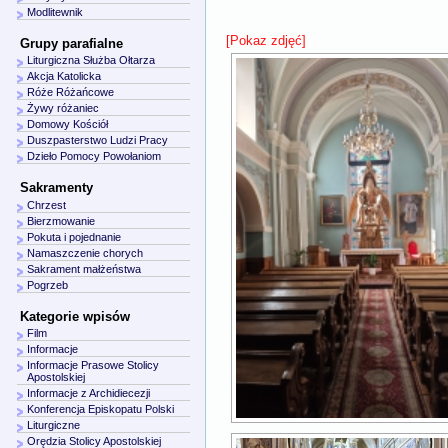
Modlitewnik
[Pokaz zdjęć]
Grupy parafialne
Liturgiczna Służba Ołtarza
Akcja Katolicka
Róże Różańcowe
Żywy różaniec
Domowy Kościół
Duszpasterstwo Ludzi Pracy
Dzieło Pomocy Powołaniom
Sakramenty
Chrzest
Bierzmowanie
Pokuta i pojednanie
Namaszczenie chorych
Sakrament małżeństwa
Pogrzeb
Kategorie wpisów
Film
Informacje
Informacje Prasowe Stolicy
Apostolskiej
Informacje z Archidiecezji
Konferencja Episkopatu Polski
Liturgiczne
Orędzia Stolicy Apostolskiej