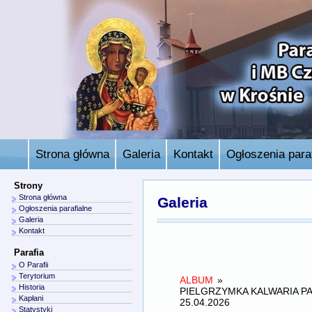
Strona główna
Galeria
Kontakt
Ogłoszenia paraf
Strony
Strona główna
Galeria
Ogłoszenia parafialne
Galeria
Kontakt
Parafia
O Parafii
Terytorium
ALBUM
»
Historia
PIELGRZYMKA KALWARIA P
Kapłani
25.04.2026
Statystyki