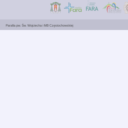
Parafia pw. Św. Wojciecha i MB Częstochowskiej