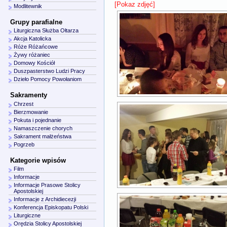
[Pokaz zdjęć]
Modlitewnik
Grupy parafialne
Liturgiczna Służba Ołtarza
Akcja Katolicka
Róże Różańcowe
Żywy różaniec
Domowy Kościół
Duszpasterstwo Ludzi Pracy
Dzieło Pomocy Powołaniom
Sakramenty
Chrzest
Bierzmowanie
Pokuta i pojednanie
Namaszczenie chorych
Sakrament małżeństwa
Pogrzeb
Kategorie wpisów
Film
Informacje
Informacje Prasowe Stolicy
Apostolskiej
Informacje z Archidiecezji
Konferencja Episkopatu Polski
Liturgiczne
Orędzia Stolicy Apostolskiej