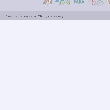
Parafia pw. Św. Wojciecha i MB Częstochowskiej