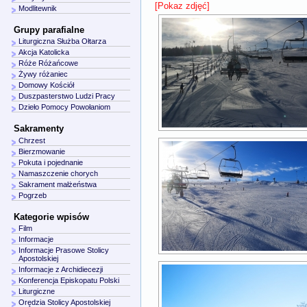
[Pokaz zdjęć]
Modlitewnik
Grupy parafialne
Liturgiczna Służba Ołtarza
Akcja Katolicka
Róże Różańcowe
Żywy różaniec
Domowy Kościół
Duszpasterstwo Ludzi Pracy
Dzieło Pomocy Powołaniom
Sakramenty
Chrzest
Bierzmowanie
Pokuta i pojednanie
Namaszczenie chorych
Sakrament małżeństwa
Pogrzeb
Kategorie wpisów
Film
Informacje
Informacje Prasowe Stolicy
Apostolskiej
Informacje z Archidiecezji
Konferencja Episkopatu Polski
Liturgiczne
Orędzia Stolicy Apostolskiej