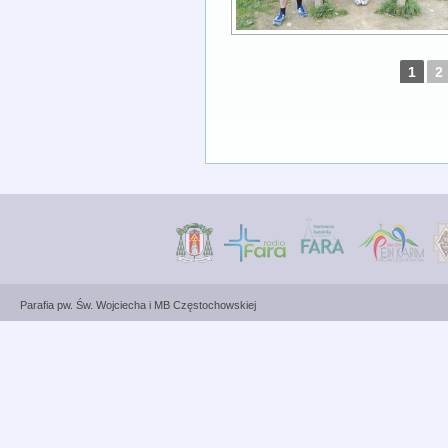
1
2
Parafia pw. Św. Wojciecha i MB Częstochowskiej