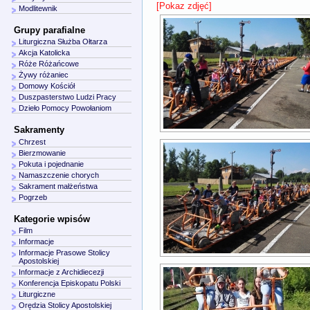
[Pokaz zdjęć]
Modlitewnik
Grupy parafialne
Liturgiczna Służba Ołtarza
Akcja Katolicka
Róże Różańcowe
Żywy różaniec
Domowy Kościół
Duszpasterstwo Ludzi Pracy
Dzieło Pomocy Powołaniom
Sakramenty
Chrzest
Bierzmowanie
Pokuta i pojednanie
Namaszczenie chorych
Sakrament małżeństwa
Pogrzeb
Kategorie wpisów
Film
Informacje
Informacje Prasowe Stolicy
Apostolskiej
Informacje z Archidiecezji
Konferencja Episkopatu Polski
Liturgiczne
Orędzia Stolicy Apostolskiej