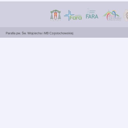
Parafia pw. Św. Wojciecha i MB Częstochowskiej