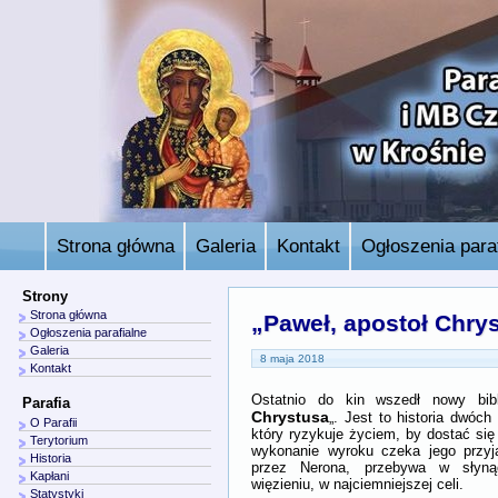
Strona główna
Galeria
Kontakt
Ogłoszenia paraf
Strony
Strona główna
„Paweł, apostoł Chry
Ogłoszenia parafialne
Galeria
8 maja 2018
Kontakt
Ostatnio do kin wszedł nowy bibl
Parafia
Chrystusa
„. Jest to historia dwóc
O Parafii
który ryzykuje życiem, by dostać si
Terytorium
wykonanie wyroku czeka jego przyj
Historia
przez Nerona, przebywa w słyn
Kapłani
więzieniu, w najciemniejszej celi.
Statystyki