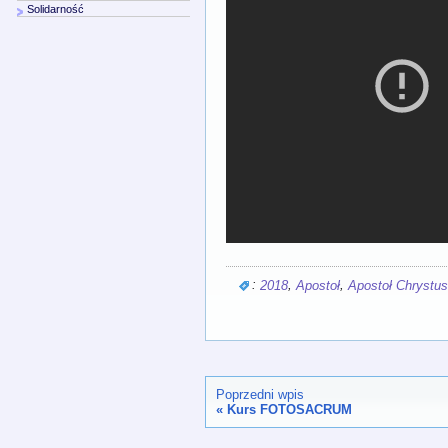
Solidarność
:
,
,
2018
Apostoł
Apostoł Chrystu
Poprzedni wpis
«
Kurs FOTOSACRUM