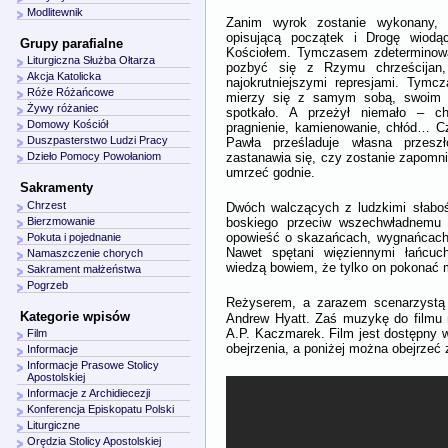
Modlitewnik
Zanim wyrok zostanie wykonany, 
opisującą początek i Drogę wiod
Grupy parafialne
Kościołem. Tymczasem zdeterminow
Liturgiczna Służba Ołtarza
pozbyć się z Rzymu chrześcijan
Akcja Katolicka
najokrutniejszymi represjami. Tym
Róże Różańcowe
mierzy się z samym sobą, swoim 
Żywy różaniec
spotkało. A przeżył niemało – chł
Domowy Kościół
pragnienie, kamienowanie, chłód… Cz
Duszpasterstwo Ludzi Pracy
Pawła prześladuje własna przes
zastanawia się, czy zostanie zapomnia
Dzieło Pomocy Powołaniom
umrzeć godnie.
Sakramenty
Chrzest
Dwóch walczących z ludzkimi słabo
boskiego przeciw wszechwładnemu im
Bierzmowanie
opowieść o skazańcach, wygnańcach,
Pokuta i pojednanie
Nawet spętani więziennymi łańcuc
Namaszczenie chorych
wiedzą bowiem, że tylko on pokonać 
Sakrament małżeństwa
Pogrzeb
Reżyserem, a zarazem scenarzystą „
Kategorie wpisów
Andrew Hyatt. Zaś muzykę do filmu
A.P. Kaczmarek. Film jest dostępny
Film
obejrzenia, a poniżej można obejrzeć 
Informacje
Informacje Prasowe Stolicy
Apostolskiej
Informacje z Archidiecezji
Konferencja Episkopatu Polski
Liturgiczne
Orędzia Stolicy Apostolskiej