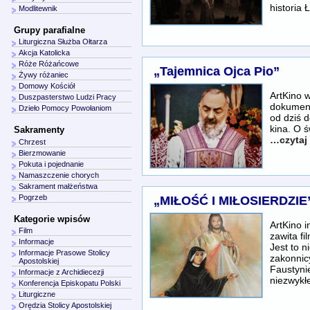
historia Ł
Modlitewnik
Grupy parafialne
Liturgiczna Służba Ołtarza
Akcja Katolicka
Róże Różańcowe
„Tajemnica Ojca Pio”
Żywy różaniec
Domowy Kościół
ArtKino 
Duszpasterstwo Ludzi Pracy
dokument
Dzieło Pomocy Powołaniom
od dziś d
kina. O ś
Sakramenty
…czytaj 
Chrzest
Bierzmowanie
Pokuta i pojednanie
Namaszczenie chorych
Sakrament małżeństwa
Pogrzeb
„MIŁOŚĆ I MIŁOSIERDZIE
Kategorie wpisów
ArtKino 
Film
zawita f
Informacje
Jest to n
Informacje Prasowe Stolicy
zakonnicy
Apostolskiej
Faustyni
Informacje z Archidiecezji
niezwyk
Konferencja Episkopatu Polski
Liturgiczne
Orędzia Stolicy Apostolskiej