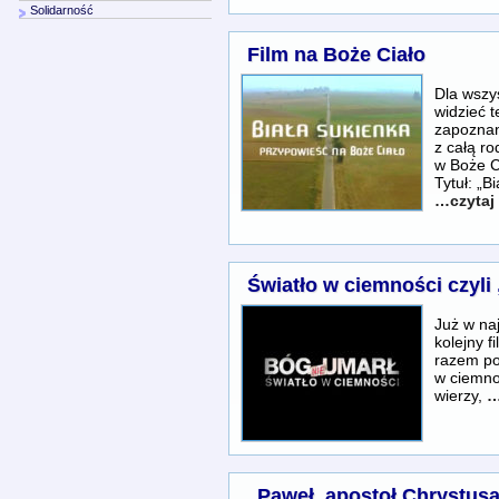
Solidarność
Film na Boże Ciało
Dla wszys
widzieć 
zapoznani
z całą ro
w Boże Ci
Tytuł: „B
…czytaj 
Światło w ciemności czyli
Już w naj
kolejny f
razem po
w ciemnoś
wierzy,
…
„Paweł, apostoł Chrystus