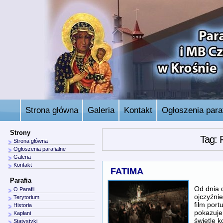
Strona główna
Galeria
Kontakt
Ogłoszenia paraf
Strony
Tag: 
Strona główna
Ogłoszenia parafialne
Galeria
Kontakt
FATIMA
Parafia
Od dnia 
O Parafii
ojczyźnie
Terytorium
film port
Historia
pokazuje
Kapłani
świetle 
Statystyki