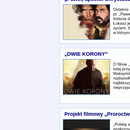
Ostatnio 
pt. „Pawe
historia
Łukasz je
życiem, 
w który
„DWIE KORONY”
O filmie
tutaj prz
Maksymil
nadszedł 
najbliższ
nieprzy
Projekt filmowy „Proroct
„Polskę s
posłuszn