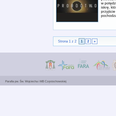
w potędze
iskrę, kt
przyjście
pochodz
Strona 1 z 2
1
2
»
Parafia pw. Św. Wojciecha i MB Częstochowskiej