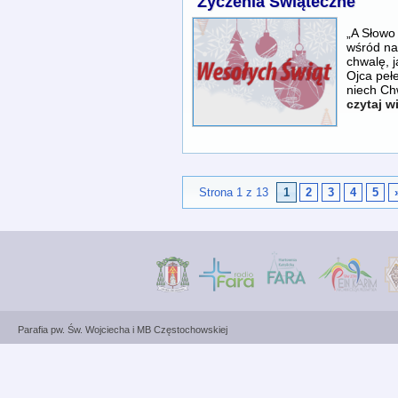
Życzenia Świąteczne
„A Słowo 
wśród na
chwalę, 
Ojca pełe
niech Ch
czytaj w
Strona 1 z 13
1
2
3
4
5
Parafia pw. Św. Wojciecha i MB Częstochowskiej