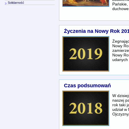
Solidarność
Pańskie, 
duchowe
Życzenia na Nowy Rok 20
Żegnając
Nowy Rok
zamierze
Nowy Rok
udanych 
Czas podsumowań
W dzisiej
naszej pa
rok taki
udział w 
Ojczyzny