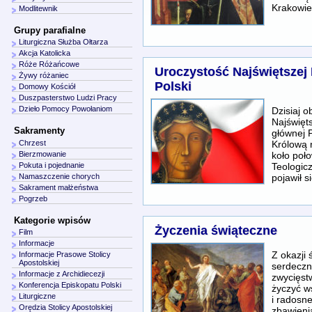
Krakowi
Modlitewnik
Grupy parafialne
Liturgiczna Służba Ołtarza
Akcja Katolicka
Róże Różańcowe
Uroczystość Najświętszej
Żywy różaniec
Polski
Domowy Kościół
Duszpasterstwo Ludzi Pracy
Dzieło Pomocy Powołaniom
Dzisiaj 
Najświęt
Sakramenty
głównej 
Królową 
Chrzest
koło poł
Bierzmowanie
Teologic
Pokuta i pojednanie
pojawił s
Namaszczenie chorych
Sakrament małżeństwa
Pogrzeb
Kategorie wpisów
Życzenia świąteczne
Film
Informacje
Z okazji
Informacje Prasowe Stolicy
Apostolskiej
serdeczn
Informacje z Archidiecezji
zwycięst
Konferencja Episkopatu Polski
życzyć w
Liturgiczne
i radosn
Orędzia Stolicy Apostolskiej
zbawieni