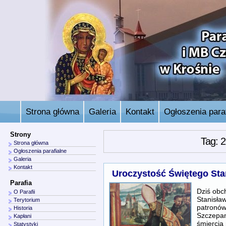
Strona główna
Galeria
Kontakt
Ogłoszenia paraf
Strony
Tag: 
Strona główna
Ogłoszenia parafialne
Galeria
Kontakt
Uroczystość Świętego Sta
Parafia
Dziś obc
O Parafii
Stanisław
Terytorium
patronów 
Historia
Szczepan
Kapłani
śmiercią
Statystyki