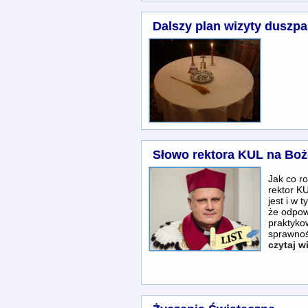
Dalszy plan wizyty duszpa
Słowo rektora KUL na Boż
Jak co r
rektor KU
jest i w 
że odpow
praktyko
sprawnoś
czytaj w