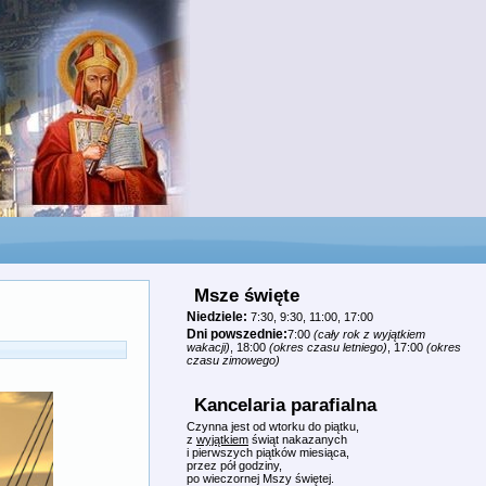
Msze święte
Niedziele:
7:30, 9:30, 11:00, 17:00
Dni powszednie:
7:00
(cały rok z wyjątkiem
wakacji)
, 18:00
(okres czasu letniego)
, 17:00
(okres
czasu zimowego)
Kancelaria parafialna
Czynna jest od wtorku do piątku,
z
wyjątkiem
świąt nakazanych
i pierwszych piątków miesiąca,
przez pół godziny,
po wieczornej Mszy świętej.