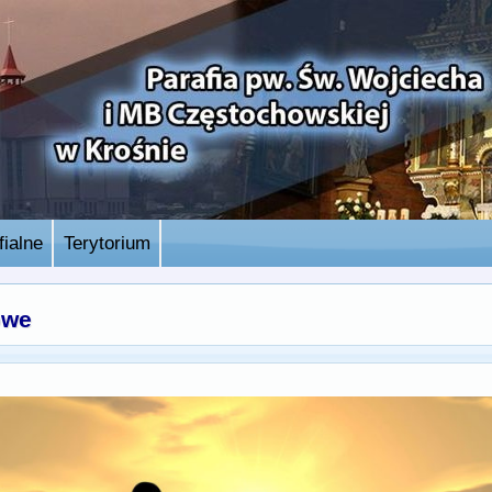
ialne
Terytorium
owe