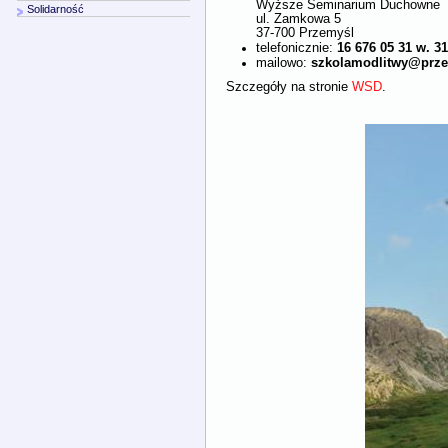
Wyższe Seminarium Duchowne
Solidarność
ul. Zamkowa 5
37-700 Przemyśl
16 676 05 31 w. 3
telefonicznie:
szkolamodlitwy@prze
mailowo:
Szczegóły na stronie
WSD
.