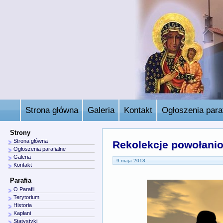
Strona główna
Galeria
Kontakt
Ogłoszenia paraf
Strony
Strona główna
Rekolekcje powołani
Ogłoszenia parafialne
Galeria
9 maja 2018
Kontakt
Parafia
O Parafii
Terytorium
Historia
Kapłani
Statystyki