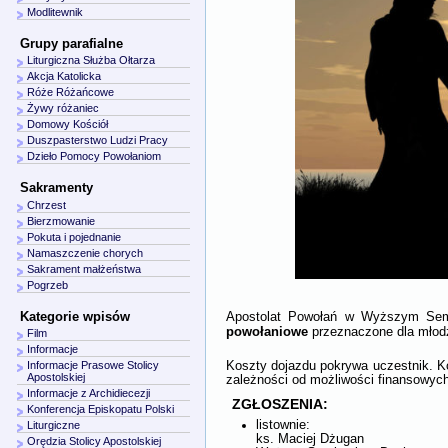
Modlitewnik
Grupy parafialne
Liturgiczna Służba Ołtarza
Akcja Katolicka
Róże Różańcowe
Żywy różaniec
Domowy Kościół
Duszpasterstwo Ludzi Pracy
Dzieło Pomocy Powołaniom
Sakramenty
Chrzest
Bierzmowanie
Pokuta i pojednanie
Namaszczenie chorych
Sakrament małżeństwa
Pogrzeb
Kategorie wpisów
Apostolat Powołań w Wyższym Se
powołaniowe
przeznaczone dla młodzi
Film
Informacje
Koszty dojazdu pokrywa uczestnik. Ko
Informacje Prasowe Stolicy
Apostolskiej
zależności od możliwości finansowych
Informacje z Archidiecezji
ZGŁOSZENIA:
Konferencja Episkopatu Polski
listownie:
Liturgiczne
ks. Maciej Dżugan
Orędzia Stolicy Apostolskiej