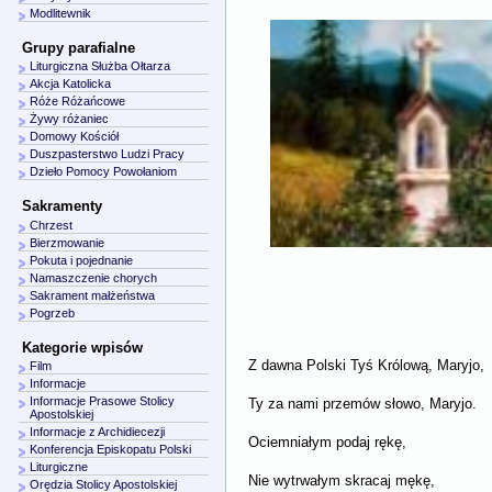
Modlitewnik
Grupy parafialne
Liturgiczna Służba Ołtarza
Akcja Katolicka
Róże Różańcowe
Żywy różaniec
Domowy Kościół
Duszpasterstwo Ludzi Pracy
Dzieło Pomocy Powołaniom
Sakramenty
Chrzest
Bierzmowanie
Pokuta i pojednanie
Namaszczenie chorych
Sakrament małżeństwa
Pogrzeb
Kategorie wpisów
Z dawna Polski Tyś Królową, Maryjo,
Film
Informacje
Informacje Prasowe Stolicy
Ty za nami przemów słowo, Maryjo.
Apostolskiej
Informacje z Archidiecezji
Ociemniałym podaj rękę,
Konferencja Episkopatu Polski
Liturgiczne
Nie wytrwałym skracaj mękę,
Orędzia Stolicy Apostolskiej