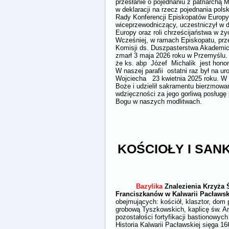
przesłanie o pojednaniu z patriarchą 
w deklaracji na rzecz pojednania pols
Rady Konferencji Episkopatów Europy,
wiceprzewodniczący, uczestniczył w 
Europy oraz roli chrześcijaństwa w ży
Wcześniej, w ramach Episkopatu, prze
Komisji ds. Duszpasterstwa Akademi
zmarł 3 maja 2026 roku w Przemyślu. 
że ks. abp Józef Michalik jest hon
W naszej parafii ostatni raz był na u
Wojciecha 23 kwietnia 2025 roku. W 
Boże i udzielił sakramentu bierzmow
wdzięczności za jego gorliwą posług
Bogu w naszych modlitwach.
Oprac
KOŚCIOŁY I SAN
Bazylika
Znalezienia Krzyża Ś
Franciszkanów w Kalwarii Pacławsk
obejmujących: kościół, klasztor, dom 
grobową Tyszkowskich, kaplicę św. An
pozostałości fortyfikacji bastionowych
Historia Kalwarii Pacławskiej sięga 16