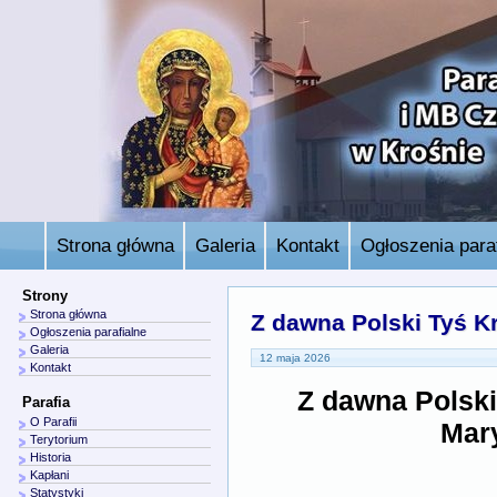
Strona główna
Galeria
Kontakt
Ogłoszenia paraf
Strony
Strona główna
Z dawna Polski Tyś K
Ogłoszenia parafialne
Galeria
12 maja 2026
Kontakt
Z dawna Polsk
Parafia
O Parafii
Mar
Terytorium
Historia
Kapłani
Statystyki