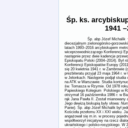
Śp. ks. arcybiskup
1941 –
Śp. abp Józef Michalik w lat
diecezjalnym zielonogórsko-gorzowsk
latach 1993–2016 arcybiskupem metrop
wiceprzewodniczącego Konferencji Ep
następnie przez dwie kadencje przew
Episkopatu Polski (2004–2014). Był 
Konferencji Episkopatów Europy (2011
się 20 kwietnia 1941 r. w Zambrowie (
prezbiteratu przyjął 23 maja 1964 r. w
w Jelonkach. Następnie podjął studia 
na ATK w Warszawie. Studia kontynu
św. Tomasza w Rzymie. Od 1978 roku 
Papieskiego Kolegium Polskiego w 
otrzymał 16 października 1986 r. w Ba
rąk Jana Pawła II. Został mianowany 
Jego dewizą biskupią były słowa:
Num
Panie). Śp. abp Józef Michalik był je
Kościoła przełomu XX i XXI wieku. J
angażował się m.in. w procesy pojed
współtworzył inicjatywy na rzecz dial
ukraińskiego i polsko-rosyjskiego. W 