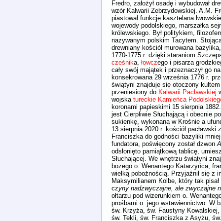
Fredro, założył osadę i wybudował dr
wzór Kalwarii Zebrzydowskiej. A.M. Fre
piastował funkcje kasztelana lwowskie
wojewody podolskiego, marszałka sejm
królewskiego. Był politykiem, filozofe
nazywanym polskim Tacytem. Stojąc
drewniany kościół murowana bazylika
1770-1775 r. dzięki staraniom Szczep
cześnik
a,
łowcz
ego i pisarza grodzki
cały swój majątek i przeznaczył go n
konsekrowana 29 września 1776 r. pr
świątyni znajduje się otoczony kulte
przeniesiony do
Kalwarii Pacławskiej
w
wojska
tureckie
Kamieńca Podolskieg
koronami papieskimi 15 sierpnia 188
jest Cierpliwie Słuchającą i obecnie 
sukienkę, wykonaną w Krośnie a ufun
13 sierpnia 2020 r. kościół pacławski
Franciszka do godności bazyliki mniej
fundatora, poświęcony został dzwon
A
odsłonięto pamiątkową tablicę, umie
Słuchającej. We wnętrzu świątyni znaj
bożego o. Wenantego Katarzyńca, fran
wielką pobożnością. Przyjaźnił się z 
Maksymilianem Kolbe, który tak pisa
cz
yny nadzwyczajne, ale zwyczajne 
ołtarzu pod wizerunkiem o. Wenantego 
prośbami o jego wstawiennictwo. W baz
św. Krzyża, św. Faustyny Kowalskiej, 
św. Tekli, św. Franciszka z Asyżu, św