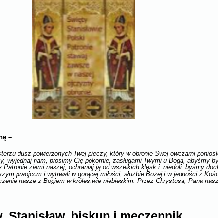
nę
–
sterzu dusz powierzonych Twej pieczy, który w obronie Swej owczarni ponios
, wyjednaj nam, prosimy Cię pokornie, zasługami Twymi u Boga, abyśmy by
atronie ziemi naszej, ochraniaj ją od wszelkich klęsk i niedoli, byśmy doc
aszym praojcom i wytrwali w gorącej miłości, służbie Bożej i w jedności z Ko
noczenie nasze z Bogiem w królestwie niebieskim. Przez Chrystusa, Pana na
. Stanisław, biskup i męczennik