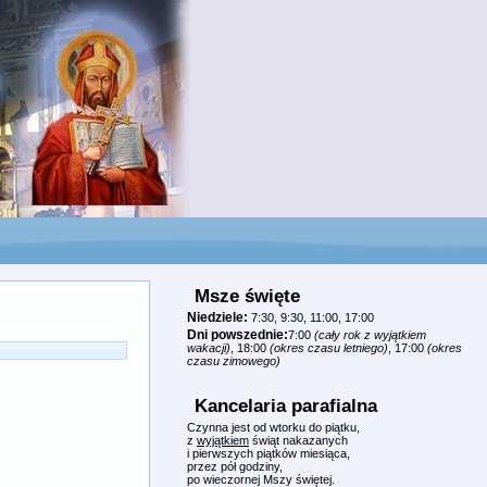
Msze święte
Niedziele:
7:30, 9:30, 11:00, 17:00
Dni powszednie:
7:00
(cały rok z wyjątkiem
wakacji)
, 18:00
(okres czasu letniego)
, 17:00
(okres
czasu zimowego)
Kancelaria parafialna
Czynna jest od wtorku do piątku,
z
wyjątkiem
świąt nakazanych
i pierwszych piątków miesiąca,
przez pół godziny,
po wieczornej Mszy świętej.