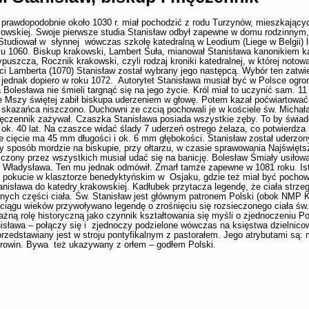
 prawdopodobnie około 1030 r. miał pochodzić z rodu Turzynów, mieszkający
owskiej. Swoje pierwsze studia Stanisław odbył zapewne w domu rodzinny
Studiował w słynnej wówczas szkołę katedralną w Leodium (Liege w Belgii) 
ku 1060. Biskup krakowski, Lambert Suła, mianował Stanisława kanonikiem ka
ypuszcza, Rocznik krakowski, czyli rodzaj kroniki katedralnej, w której notow
ci Lamberta (1070) Stanisław został wybrany jego następcą. Wybór ten zatwie
ę jednak dopiero w roku 1072. Autorytet Stanisława musiał być w Polsce ogr
a Bolesława nie śmieli targnąć się na jego życie. Król miał to uczynić sam. 11
e Mszy świętej zabił biskupa uderzeniem w głowę. Potem kazał poćwiartować 
azańca niszczono. Duchowni ze czcią pochowali je w kościele św. Michała
męczennik zażywał. Czaszka Stanisława posiada wszystkie zęby. To by świad
 ok. 40 lat. Na czaszce widać ślady 7 uderzeń ostrego żelaza, co potwierdza 
e cięcie ma 45 mm długości i ok. 6 mm głębokości. Stanisław został uderzony
posób mordzie na biskupie, przy ołtarzu, w czasie sprawowania Najświętsze
zczony przez wszystkich musiał udać się na banicję. Bolesław Śmiały usiłow
. Władysława. Ten mu jednak odmówił. Zmarł tamże zapewne w 1081 roku. Ist
trej pokucie w klasztorze benedyktyńskim w Osjaku, gdzie też miał być pocho
tanisława do katedry krakowskiej. Kadłubek przytacza legendę, że ciała strze
nych części ciała. Św. Stanisław jest głównym patronem Polski (obok NMP Kr
ciągu wieków przywoływano legendę o zrośnięciu się rozsieczonego ciała św.
ażną rolę historyczną jako czynnik kształtowania się myśli o zjednoczeniu Po
nisława – połączy się i zjednoczy podzielone wówczas na księstwa dzielnico
przedstawiany jest w stroju pontyfikalnym z pastorałem. Jego atrybutami są:
rowin. Bywa też ukazywany z orłem – godłem Polski.