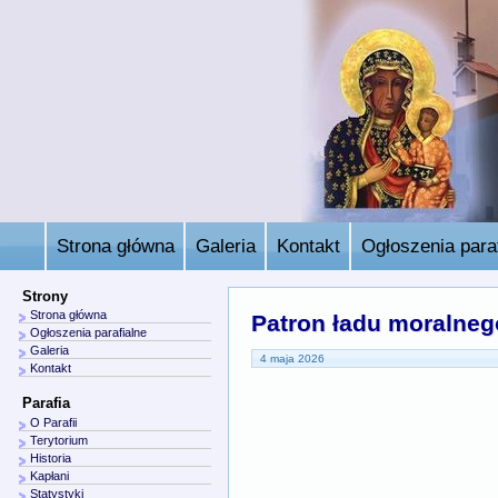
Strona główna
Galeria
Kontakt
Ogłoszenia paraf
Strony
Strona główna
Patron ładu moralnego
Ogłoszenia parafialne
Galeria
4 maja 2026
Kontakt
Parafia
O Parafii
Terytorium
Historia
Kapłani
Statystyki