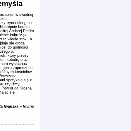
zemyśla
ić dzień w świetnej
dzie
zy trydenckiej, bo
 Następnie bardzo
litej Andrzej Fredro
ienie kultu Męki
eciwległe stoki, a
jduje się droga
iósł do godności
ożego o.
iek, który przeżył
iem katedrę oraz
ę nam wysłuchać
astępnie zaproszono
 różnych kościołów
o Wyższego
mni spotykają się z
wyruszyliśmy
. Powrót do Krosna
tając się
ta Iwańska – Iovino