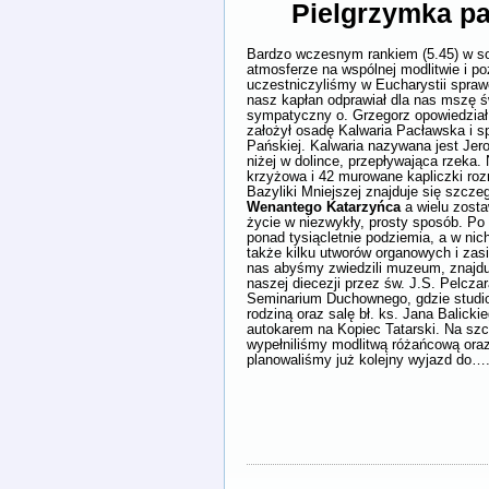
Pielgrzymka pa
Bardzo wczesnym rankiem (5.45) w so
atmosferze na wspólnej modlitwie i p
uczestniczyliśmy w Eucharystii spraw
nasz kapłan odprawiał dla nas mszę 
sympatyczny o. Grzegorz opowiedział n
założył osadę Kalwaria Pacławska i sp
Pańskiej. Kalwaria nazywana jest Jer
niżej w dolince, przepływająca rzeka. 
krzyżowa i 42 murowane kapliczki roz
Bazyliki Mniejszej znajduje się szcz
Wenantego Katarzyńca
a wielu zosta
życie w niezwykły, prosty sposób. P
ponad tysiącletnie podziemia, a w n
także kilku utworów organowych i zas
nas abyśmy zwiedzili muzeum, znajdu
naszej diecezji przez św. J.S. Pelcza
Seminarium Duchownego, gdzie studiowa
rodziną oraz salę bł. ks. Jana Balick
autokarem na Kopiec Tatarski. Na szc
wypełniliśmy modlitwą różańcową oraz
planowaliśmy już kolejny wyjazd do….