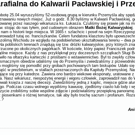
rafialna do Kalwarii Pacławskiej i Pr
botę 25.04 wyruszyliśmy 52-osobową grupą w kierunku Przemyśla aby spędz
oznawaniu nowych miejsc. Już o godz. 8.30 byliśmy w Kalwarii Pacławskiej, g
owanej przez naszego wikariusza ks. Łukasza. Czuliśmy się prawie jak na ms
św. stojąc do nas tyłem, pod cudownym obrazem
Matki Bożej Kalwaryjskiej
.
am o historii tego miejsca. W 1665 r. szlachcic i poseł na sejm Rzeczypospo
rowadził tutaj oo. franciszkanów. Celem fundatora klasztoru było upowszechn
ozolimą Wschodu ze względu na podobieństwo ukształtowania terenu – dwa prz
Na pobliskich terenach znajdują się tzw. dróżki kalwaryjskie, przy których zna
rzucone po okolicznych pagórkach. W kościele, który papież Franciszek podn
ególne miejsce. Każdy z nas przyklęknął przy doczesnych szczątkach Sługi B
wiło na ołtarzyku karteczki z prośbami o wstawiennictwo. Był to zwykły człow
o smacznym obiedzie udaliśmy się do Przemyśla i zwiedzaliśmy z przewodnik
ich mogliśmy się pomodlić przy grobach pochowanych tam biskupów. Udało si
iąść w prezbiterium, w stallach przeznaczonych dla Kapituły Przemyskiej. N
jące się przy katedrze. Zawiera ono bardzo wiekowe eksponaty, uratowane z
ra. Nasz wikariusz, niespożytej energii i wigoru człowiek, zaprowadził nas d
li księża z naszej diecezji. Zwiedziliśmy jedną z kaplic, miejsce gdzie alu
iego. Podczas czasu wolnego wypiliśmy kawusię, zjedliśmy ciasto lub lody i 
zycie zrobiliśmy sobie wspólne zdjęcie i podziwialiśmy przepiękną panoramę
 piosenkami o różnej tematyce, tak aby było trochę sacrum i profanum. Rozs
.?
Ani