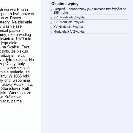
Ostatnie wpisy
Sierpień – obchodzony jako miesiąc trzeźwości od
ch we wsi Raba i
1984 roku
m, potem być może w
XVII Niedziela Zwykła
lub w Paryżu.
tedry. Na zlecenie
XVI Niedziela Zwykła
ał ważniejsze
XV Niedziela Zwykła
rdził papież
Niedziela XIV Zwykła
omny, skoro według
 kwietnia 1079 roku
jego ciało.
 na Skałce. Fakt
czyło, że biskup
rodzaj śmierci,
 z tyłu czaszki. Na
j Ofiary, cały
ał jeszcze szukać
nieje podanie, że
wany. W 1088 roku
gły orły, wspomina
ólowej Polski i św.
 Stanisława. Kult
lski. Wierzono, że
we Królestwo
 miecz, palma