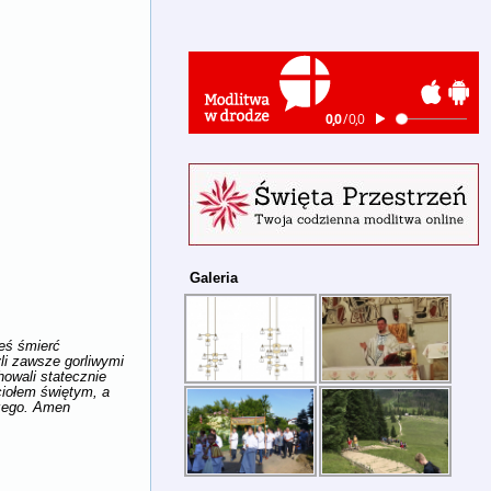
Galeria
łeś śmierć
li zawsze gorliwymi
howali statecznie
ściołem świętym, a
szego. Amen