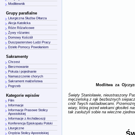
Modlitewnik
Grupy parafialne
Liturgiczna Służba Ołtarza
Akcja Katolicka
Róże Różańcowe
Żywy różaniec
Domowy Kościół
Duszpasterstwo Ludzi Pracy
Dzieło Pomocy Powołaniom
Sakramenty
Chrzest
Bierzmowanie
Pokuta i pojednanie
Namaszczenie chorych
Sakrament małżeństwa
Modlitwa za Ojczyz
Pogrzeb
Święty Stanisławie, nieustraszony Pa
Kategorie wpisów
męczeńską z rąk bezbożnych siepaczy
Film
cnót Twych naśladowcami. Przemożny P
Informacje
wiary, którą przed wiekami głosiłeś n
Informacje Prasowe Stolicy
tak zasłużyli sobie na wieczne zjed
Apostolskiej
Informacje z Archidiecezji
Konferencja Episkopatu Polski
Liturgiczne
Św
Orędzia Stolicy Apostolskiej