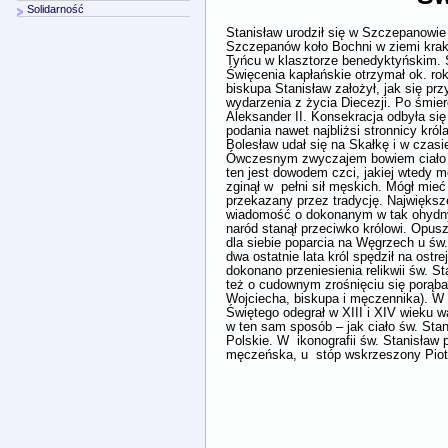
Solidarność
Stanisław urodził się w Szczepanowie
Szczepanów koło Bochni w ziemi krak
Tyńcu w klasztorze benedyktyńskim. 
Święcenia kapłańskie otrzymał ok. ro
biskupa Stanisław założył, jak się prz
wydarzenia z życia Diecezji. Po śmier
Aleksander II. Konsekracja odbyła si
podania nawet najbliżsi stronnicy król
Bolesław udał się na Skałkę i w czasi
Ówczesnym zwyczajem bowiem ciało sk
ten jest dowodem czci, jakiej wtedy 
zginął w pełni sił męskich. Mógł mieć
przekazany przez tradycję. Największ
wiadomość o dokonanym w tak ohydny s
naród stanął przeciwko królowi. Opus
dla siebie poparcia na Węgrzech u św
dwa ostatnie lata król spędził na os
dokonano przeniesienia relikwii św. S
też o cudownym zrośnięciu się porąba
Wojciecha, biskupa i męczennika). W 
Świętego odegrał w XIII i XIV wieku w
w ten sam sposób – jak ciało św. Sta
Polskie. W ikonografii św. Stanisław 
męczeńska, u stóp wskrzeszony Piot