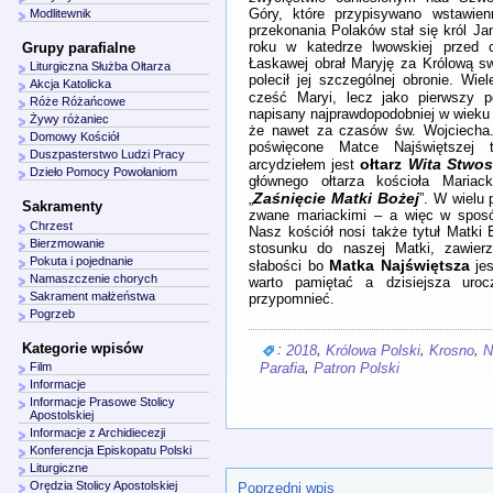
Góry, które przypisywano wstawien
Modlitewnik
przekonania Polaków stał się król Ja
roku w katedrze lwowskiej przed
Grupy parafialne
Łaskawej obrał Maryję za Królową sw
Liturgiczna Służba Ołtarza
polecił jej szczególnej obronie. Wie
Akcja Katolicka
cześć Maryi, lecz jako pierwszy 
Róże Różańcowe
napisany najprawdopodobniej w wieku 
Żywy różaniec
że nawet za czasów św. Wojciecha. 
Domowy Kościół
poświęcone Matce Najświętszej
Duszpasterstwo Ludzi Pracy
ołtarz
Wita Stwos
arcydziełem jest
Dzieło Pomocy Powołaniom
głównego ołtarza kościoła Mariac
Zaśnięcie Matki Bożej
„
”. W wielu 
Sakramenty
zwane mariackimi – a więc w sposó
Chrzest
Nasz kościół nosi także tytuł Matki
Bierzmowanie
stosunku do naszej Matki, zawierz
Pokuta i pojednanie
Matka Najświętsza
słabości bo
jes
Namaszczenie chorych
warto pamiętać a dzisiejsza uro
Sakrament małżeństwa
przypomnieć.
Pogrzeb
Kategorie wpisów
:
,
,
,
2018
Królowa Polski
Krosno
N
,
Parafia
Patron Polski
Film
Informacje
Informacje Prasowe Stolicy
Apostolskiej
Informacje z Archidiecezji
Konferencja Episkopatu Polski
Liturgiczne
Orędzia Stolicy Apostolskiej
Poprzedni wpis