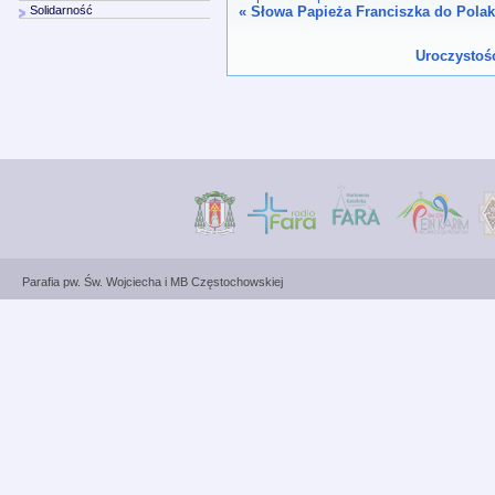
«
Słowa Papieża Franciszka do Pola
Solidarność
Uroczystoś
Parafia pw. Św. Wojciecha i MB Częstochowskiej