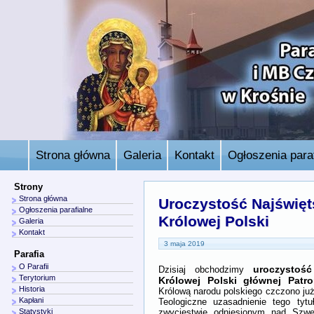
Strona główna
Galeria
Kontakt
Ogłoszenia paraf
Strony
Strona główna
Uroczystość Najświęt
Ogłoszenia parafialne
Królowej Polski
Galeria
Kontakt
3 maja 2019
Parafia
O Parafii
uroczystoś
Dzisiaj obchodzimy
Terytorium
Królowej Polski głównej Patro
Historia
Królową narodu polskiego czczono ju
Kapłani
Teologiczne uzasadnienie tego tyt
zwycięstwie odniesionym nad Szwe
Statystyki