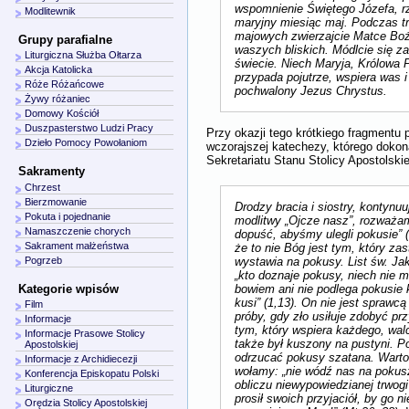
wspomnienie Świętego Józefa, r
Modlitewnik
maryjny miesiąc maj. Podczas t
majowych zwierzajcie Matce Boże
Grupy parafialne
waszych bliskich. Módlcie się za
Liturgiczna Służba Ołtarza
świecie. Niech Maryja, Królowa P
Akcja Katolicka
przypada pojutrze, wspiera was i
Róże Różańcowe
pochwalony Jezus Chrystus.
Żywy różaniec
Domowy Kościół
Duszpasterstwo Ludzi Pracy
Przy okazji tego krótkiego fragmentu 
Dzieło Pomocy Powołaniom
wczorajszej katechezy, którego dokona
Sekretariatu Stanu Stolicy Apostolskie
Sakramenty
Chrzest
Bierzmowanie
Drodzy bracia i siostry, kontynu
Pokuta i pojednanie
modlitwy „Ojcze nasz”, rozważam
Namaszczenie chorych
dopuść, abyśmy ulegli pokusie” (
Sakrament małżeństwa
że to nie Bóg jest tym, który za
wystawia na pokusy. List św. Ja
Pogrzeb
„kto doznaje pokusy, niech nie 
bowiem ani nie podlega pokusie k
Kategorie wpisów
kusi” (1,13). On nie jest sprawcą
Film
próby, gdy zło usiłuje zdobyć pr
Informacje
tym, który wspiera każdego, wal
Informacje Prasowe Stolicy
także był kuszony na pustyni. P
Apostolskiej
odrzucać pokusy szatana. Warto
Informacje z Archidiecezji
wołamy: „nie wódź nas na pokus
Konferencja Episkopatu Polski
obliczu niewypowiedzianej trwog
Liturgiczne
prosił swoich przyjaciół, by go ni
Orędzia Stolicy Apostolskiej