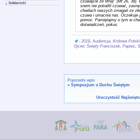
czuwajcie ze Mną!” (Mt 26, 38).
Solidarność
snem nie potrafili czuwać, zasnę
chwilach naszych zmagań ze złe
czuwa i umacnia nas. Oczekuje 
pomoc. Pamiętajmy o tym w chwi
doświadczeń, pokus.
:
,
,
2019
Audiencja
Królowa Polski
,
,
Ojciec Święty Franciszek
Papież
S
Poprzedni wpis
«
Sympozjum o Duchu Świętym
Uroczystość Najświęts