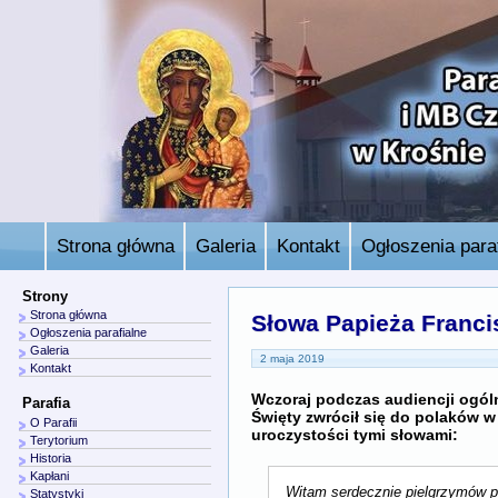
Strona główna
Galeria
Kontakt
Ogłoszenia paraf
Strony
Strona główna
Słowa Papieża Franci
Ogłoszenia parafialne
Galeria
2 maja 2019
Kontakt
Wczoraj podczas audiencji ogól
Parafia
Święty zwrócił się do polaków w 
O Parafii
uroczystości tymi słowami:
Terytorium
Historia
Kapłani
Witam serdecznie pielgrzymów po
Statystyki