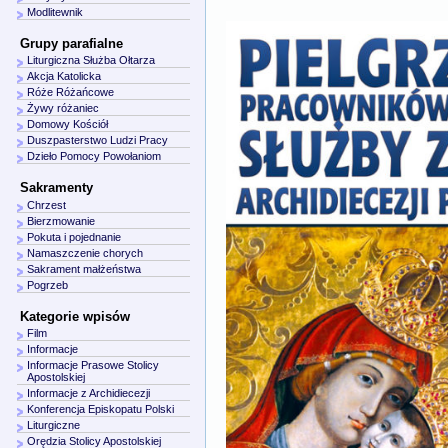
Modlitewnik
Grupy parafialne
Liturgiczna Służba Ołtarza
Akcja Katolicka
Róże Różańcowe
Żywy różaniec
Domowy Kościół
Duszpasterstwo Ludzi Pracy
Dzieło Pomocy Powołaniom
Sakramenty
Chrzest
Bierzmowanie
Pokuta i pojednanie
Namaszczenie chorych
Sakrament małżeństwa
Pogrzeb
Kategorie wpisów
Film
Informacje
Informacje Prasowe Stolicy
Apostolskiej
Informacje z Archidiecezji
Konferencja Episkopatu Polski
Liturgiczne
Orędzia Stolicy Apostolskiej