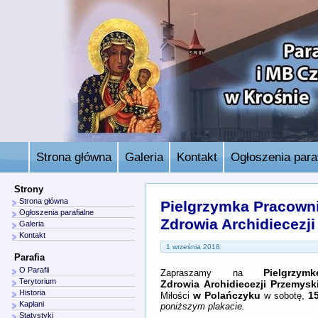
Strona główna
Galeria
Kontakt
Ogłoszenia paraf
Strony
Strona główna
Pielgrzymka Pracown
Ogłoszenia parafialne
Zdrowia Archidiecezj
Galeria
Kontakt
1 września 2018
Parafia
O Parafii
Pielgrzy
Zapraszamy na
Terytorium
Zdrowia Archidiecezji Przemysk
Historia
w Polańczyku
15
Miłości
w sobotę,
Kapłani
poniższym plakacie.
Statystyki