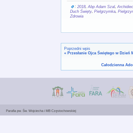
:
,
,
2018
Abp Adam Szal
Archidie
,
,
Duch Święty
Pielgrzymka
Pielgrz
Zdrowia
Poprzedni wpis
«
Przesłanie Ojca Świętego w Dzień 
Całodzienna Ado
Parafia pw. Św. Wojciecha i MB Częstochowskiej