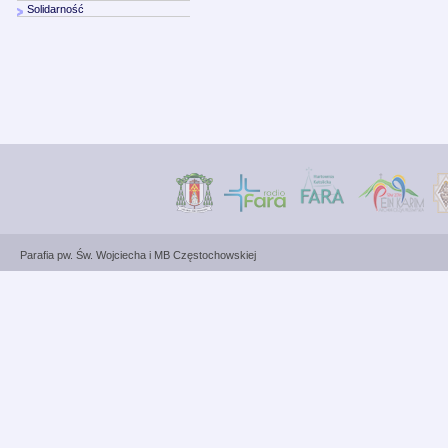
Solidarność
Parafia pw. Św. Wojciecha i MB Częstochowskiej