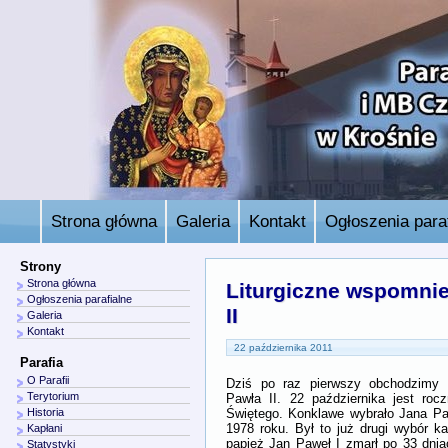
Strona główna
Galeria
Kontakt
Ogłoszenia paraf
Strony
Strona główna
Liturgiczne wspomnie
Ogłoszenia parafialne
II
Galeria
Kontakt
22 października 2011
Parafia
O Parafii
Dziś po raz pierwszy obchodzimy l
Terytorium
Pawła II. 22 października jest rocz
Świętego. Konklawe wybrało Jana Paw
Historia
1978 roku. Był to już drugi wybór k
Kapłani
papież Jan Paweł I zmarł po 33 dnia
Statystyki