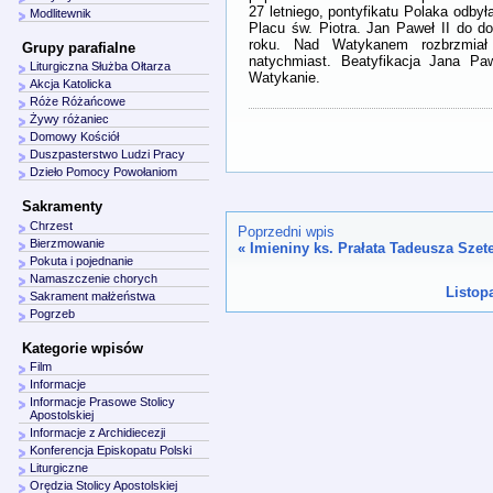
27 letniego, pontyfikatu Polaka odbył
Modlitewnik
Placu św. Piotra. Jan Paweł II do d
roku. Nad Watykanem rozbrzmiał 
Grupy parafialne
natychmiast. Beatyfikacja Jana Pa
Liturgiczna Służba Ołtarza
Watykanie.
Akcja Katolicka
Róże Różańcowe
Żywy różaniec
Domowy Kościół
Duszpasterstwo Ludzi Pracy
Dzieło Pomocy Powołaniom
Sakramenty
Chrzest
Poprzedni wpis
Bierzmowanie
«
Imieniny ks. Prałata Tadeusza Szete
Pokuta i pojednanie
Namaszczenie chorych
Listop
Sakrament małżeństwa
Pogrzeb
Kategorie wpisów
Film
Informacje
Informacje Prasowe Stolicy
Apostolskiej
Informacje z Archidiecezji
Konferencja Episkopatu Polski
Liturgiczne
Orędzia Stolicy Apostolskiej