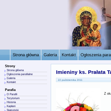
Strona główna
Galeria
Kontakt
Ogłoszenia paraf
Strony
Strona główna
Imieniny ks. Prałata 
Ogłoszenia parafialne
Galeria
22 października 2011
Kontakt
Parafia
Z ok
O Parafii
Terytorium
Historia
Kapłani
Statystyki