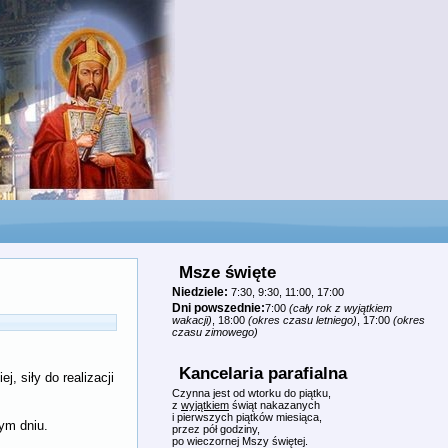
Msze święte
Niedziele:
7:30, 9:30, 11:00, 17:00
Dni powszednie:
7:00
(cały rok z wyjątkiem
wakacji)
, 18:00
(okres czasu letniego)
, 17:00
(okres
czasu zimowego)
Kancelaria parafialna
, siły do realizacji
Czynna jest od wtorku do piątku,
z
wyjątkiem
świąt nakazanych
i pierwszych piątków miesiąca,
ym dniu.
przez pół godziny,
po wieczornej Mszy świętej.