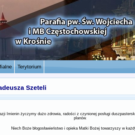
ialne
Terytorium
Tadeusza Szeteli
azji Imienin życzymy dużo zdrowia, radości z czynionej posługi duszpasterskiej
planów.
Niech Boże błogosławieństwo i opieka Matki Bożej towarzyszy w każd