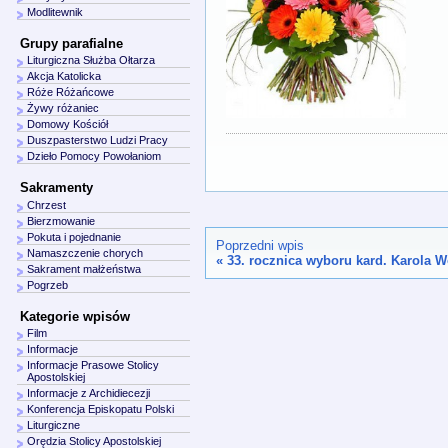
Modlitewnik
Grupy parafialne
Liturgiczna Służba Ołtarza
Akcja Katolicka
Róże Różańcowe
Żywy różaniec
Domowy Kościół
Duszpasterstwo Ludzi Pracy
Dzieło Pomocy Powołaniom
Sakramenty
Chrzest
Bierzmowanie
Pokuta i pojednanie
Poprzedni wpis
Namaszczenie chorych
«
33. rocznica wyboru kard. Karola W
Sakrament małżeństwa
Pogrzeb
Kategorie wpisów
Film
Informacje
Informacje Prasowe Stolicy
Apostolskiej
Informacje z Archidiecezji
Konferencja Episkopatu Polski
Liturgiczne
Orędzia Stolicy Apostolskiej