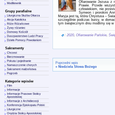
Ofiarowanie Jezusa z 
Modlitewnik
Prawie. Przede wszys
człowiekiem, nie przes
Grupy parafialne
Symeon i prorokini An
Liturgiczna Służba Ołtarza
Maryja jest tą, która Chrystusa – Św
szczególnie podczas burzy, w domac
Akcja Katolicka
tym świątecznym dniu modlimy się w in
Róże Różańcowe
Żywy różaniec
Domowy Kościół
:
,
,
2020
Ofiarowanie Pańskie
Świ
Duszpasterstwo Ludzi Pracy
Dzieło Pomocy Powołaniom
Sakramenty
Chrzest
Bierzmowanie
Pokuta i pojednanie
Poprzedni wpis
Namaszczenie chorych
«
Niedziela Słowa Bożego
Sakrament małżeństwa
Pogrzeb
Kategorie wpisów
Film
Informacje
Informacje Prasowe Stolicy
Apostolskiej
Informacje z Archidiecezji
Konferencja Episkopatu Polski
Liturgiczne
Orędzia Stolicy Apostolskiej