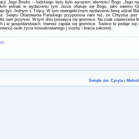
racji Jego Bosko – ludzkiego bytu było wyrazem wierności Bogu ,Jego 
tkim jednak w wydarzeniu tym Jezus ofiaruje się Bogu, jako swemu O
taje być Jednym z Trójcy. W tym ewangelicznym wydarzeniu biorą udział Mar
na. Święto Ofiarowania Pańskiego przypomina nam też, że Chrystus jest
iatło nam przynosi. W tym dniu poświęca się gromnice. Na znak zawierzenia M
h i w gospodarstwach, również zapala się gromnice. Świece te podaje się
tencji osób życia konsekrowanego ( siostry i bracia zakonni).
ęto
Święto św. Cyryla i Meto