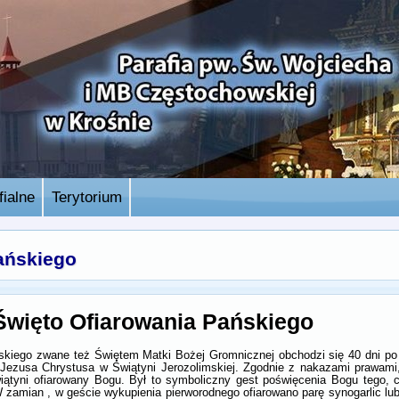
ialne
Terytorium
ańskiego
Święto Ofiarowania Pańskiego
skiego zwane też Świętem Matki Bożej Gromnicznej obchodzi się 40 dni p
 Jezusa Chrystusa w Świątyni Jerozolimskiej. Zgodnie z nakazami prawami
iątyni ofiarowany Bogu. Był to symboliczny gest poświęcenia Bogu tego, c
 zamian , w geście wykupienia pierworodnego ofiarowano parę synogarlic lu