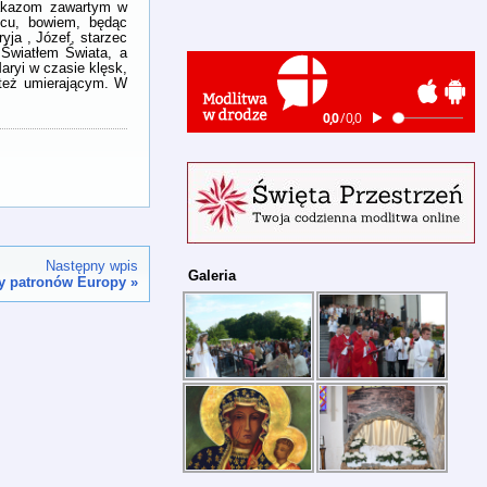
nakazom zawartym w
jcu, bowiem, będąc
yja , Józef, starzec
 Światłem Świata, a
aryi w czasie klęsk,
 też umierającym. W
Następny wpis
Galeria
dy patronów Europy
»