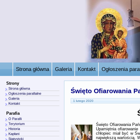
Strona główna
Galeria
Kontakt
Ogłoszenia paraf
Strony
Strona główna
Święto Ofiarowania P
Ogłoszenia parafialne
Galeria
1 lutego 2020
Kontakt
Parafia
O Parafii
Terytorium
Święto Ofiarowania Pań
Upamiętnia ofiarowanie
Historia
chłopiec miał być w Św
Kapłani
największą wartością. W
Statystyki