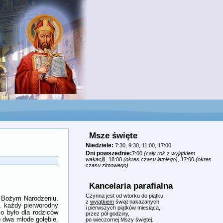
Msze święte
Niedziele:
7:30, 9:30, 11:00, 17:00
Dni powszednie:
7:00
(cały rok z wyjątkiem
wakacji)
, 18:00
(okres czasu letniego)
, 17:00
(okres
czasu zimowego)
Kancelaria parafialna
Czynna jest od wtorku do piątku,
o Bożym Narodzeniu.
z
wyjątkiem
świąt nakazanych
, każdy pierworodny
i pierwszych piątków miesiąca,
o było dla rodziców
przez pół godziny,
b dwa młode gołębie.
po wieczornej Mszy świętej.