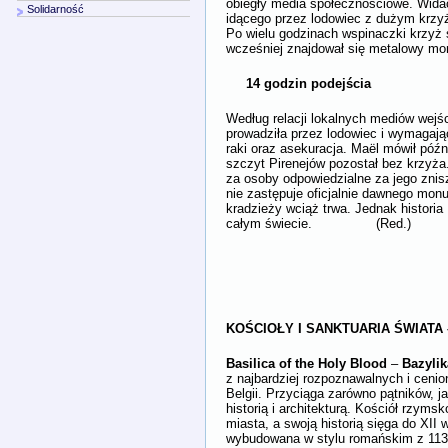
obiegły media społecznościowe. Wid
Solidarność
idącego przez lodowiec z dużym krz
Po wielu godzinach wspinaczki krzyż 
wcześniej znajdował się metalowy m
14 godzin podejścia
Według relacji lokalnych mediów wejśc
prowadziła przez lodowiec i wymagają
raki oraz asekuracja. Maël mówił późni
szczyt Pirenejów pozostał bez krzyża.
za osoby odpowiedzialne za jego znis
nie zastępuje oficjalnie dawnego mon
kradzieży wciąż trwa. Jednak historia
całym świecie. (Red.)
KOŚCIOŁY I SANKTUARIA ŚWIATA 
Basilica of the Holy Blood
–
Bazylik
z najbardziej rozpoznawalnych i cenion
Belgii. Przyciąga zarówno pątników, j
historią i architekturą. Kościół rzyms
miasta, a swoją historią sięga do XII
wybudowana w stylu romańskim z 1139 