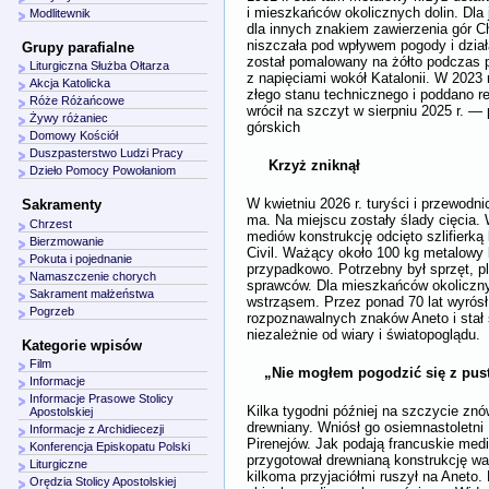
i mieszkańców okolicznych dolin. Dla
Modlitewnik
dla innych znakiem zawierzenia gór Ch
niszczała pod wpływem pogody i działa
Grupy parafialne
został pomalowany na żółto podczas 
Liturgiczna Służba Ołtarza
z napięciami wokół Katalonii. W 202
Akcja Katolicka
złego stanu technicznego i poddano r
Róże Różańcowe
wrócił na szczyt w sierpniu 2025 r. — 
Żywy różaniec
górskich
Domowy Kościół
Duszpasterstwo Ludzi Pracy
Krzyż zniknął
Dzieło Pomocy Powołaniom
W kwietniu 2026 r. turyści i przewodni
Sakramenty
ma. Na miejscu zostały ślady cięcia. 
Chrzest
mediów konstrukcję odcięto szlifierką
Bierzmowanie
Civil. Ważący około 100 kg metalowy 
Pokuta i pojednanie
przypadkowo. Potrzebny był sprzęt, pla
Namaszczenie chorych
sprawców. Dla mieszkańców okolicznyc
Sakrament małżeństwa
wstrząsem. Przez ponad 70 lat wyrósł 
Pogrzeb
rozpoznawalnych znaków Aneto i stał s
niezależnie od wiary i światopoglądu.
Kategorie wpisów
Film
„Nie mogłem pogodzić się z pus
Informacje
Informacje Prasowe Stolicy
Kilka tygodni później na szczycie znó
Apostolskiej
drewniany. Wniósł go osiemnastoletni
Informacje z Archidiecezji
Pirenejów. Jak podają francuskie medi
Konferencja Episkopatu Polski
przygotował drewnianą konstrukcję w
Liturgiczne
kilkoma przyjaciółmi ruszył na Aneto
Orędzia Stolicy Apostolskiej