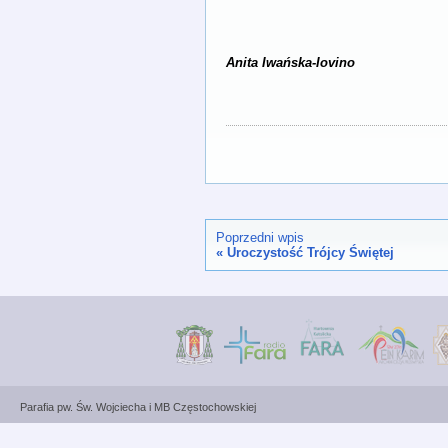
Anita Iwańska-Iovino
Poprzedni wpis
«
Uroczystość Trójcy Świętej
Parafia pw. Św. Wojciecha i MB Częstochowskiej