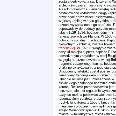
została dedykowana św. Bazylemu Wie
stulecia (w czasie II wyprawy krzyżowej
Alzacki przywiózł z Ziemi Świętej reli
postanowiono wybudować drugą kaplic
przyciągać coraz więcej pielgrzymów
większą kaplicę w stylu gotyckim, któ
przechowywania cennego artefaktu. P
doprowadziły do budowy gotycko-rene
latach 1529–1534, będącej jednym z 
renesansowych we Flandrii. W 1530 ro
gotyckimi spiralnymi schodami. Kapli
pierwotnym kształcie, została bowie
francuskiej
. W 1923 r. świątynia zost
bazyliki mniejszej przez papieża Piusa
odwiedzanym zabytkiem w całej Brugi
względu na przechowywaną w niej
Rel
fragment zabarwionej tkaniny, będące
otartą po ukrzyżowaniu z jego ciała p
Drogocenny artefakt został później pr
Jerozolimy flandryjskiemu hrabiemu, k
Obecnie relikwia jest umieszczona w k
niewielkiego szklanego naczynia ozd
koroną. Relikwia przechowywana jest
bocznym, ale jest regularnie wynoszo
bazylice można podziwiać wiekowe zaby
tabernaculum ze złota, srebra i cenny
tryptyk fundatorów z 1556 r, krucyfiks
miejscem corocznej, barwnej
Procesj
święto Wniebowstąpienia. Biskup Brugi
miasta, w towarzystwie mieszkańców, k