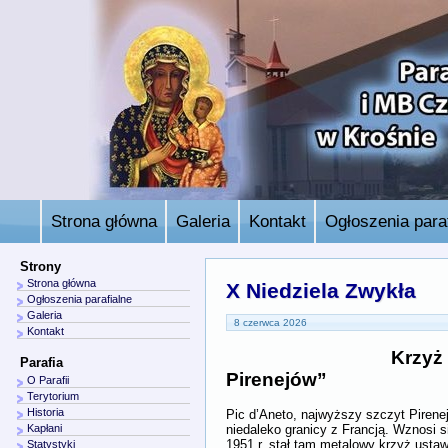
Strona główna
Galeria
Kontakt
Ogłoszenia paraf
Strony
Strona główna
X Niedziela Zwykła
Ogłoszenia parafialne
Galeria
8 czerwca 2026
Kontakt
Krzyż
Parafia
Pirenejów”
O Parafii
Terytorium
Historia
Pic d’Aneto, najwyższy szczyt Pirenej
niedaleko granicy z Francją. Wznosi
Kapłani
1951 r. stał tam metalowy krzyż ustaw
Statystyki