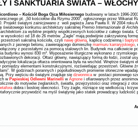
Y I SANKTUARIA ŚWIATA – WŁOCH
ricordioso – Kościół Boga Ojca Miłosiernego
budowany w latach 1996-2003
nicznego pt. „50 kościołów dla Rzymu 2000”, ogłoszonego przez Wikariat R
0. Projekt świątyni zainicjowano z woli papieża Jana Pawła II. W 2004 roku 
dę światowego konkursu architektury sakralnej
Premio Internazionale di Archit
a architektom za wybitne projekty współczesnych kościołów z całego świata.
w wysokości od 18 do 26 metrów. „Żagle” mają podwójnie zakrzywioną form
 przestrzeń sakralną kościoła, czyli
nawę główną
, kaplicę codzienną i
baptys
nanych z jasnego betonu, zawierającego domieszkę
marmuru karraryjskiego
,
t połączony z pozostałymi za pomocą stalowych lin. Budynek ma całkowicie p
nia budynku wynosi 830 m². Wyposażenie liturgiczne wykonano z rzymskieg
bawionych dekoracji. Ołtarz główny, nawiązujący formą do łodzi, został u
radycyjnie lokalizacja ołtarza orientowana była na wschód. Wnętrze świątyni 
ny pomiędzy elementami konstrukcyjnymi, rozświetlając przestrzeń. Główne źró
lami”. W godzinach porannych i popołudniowych promienie słoneczne wpadaj
ą. Przy wejściu do świątyni znajduje się
dzwonnica
w postaci pionowego sze
ych w
Papieskiej Odlewni Marinelli
w
Agnone
i ofiarowanych przez anonimo
olicznie do motywów żeglarskich, światła, przejrzystości oraz integracji z ot
etafora
dobra i boskiej obecności. Trzy żagle, różniące się wielkością i krzy
aforycznie przywodzić na myśl świątynię jako statek prowadzący ludzkość p
A