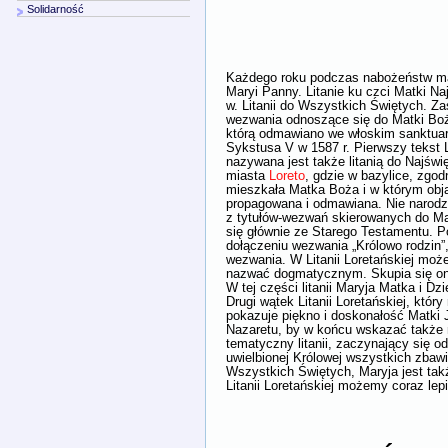
Solidarność
Każdego roku podczas nabożeństw maj
Maryi Panny. Litanie ku czci Matki Na
w. Litanii do Wszystkich Świętych. Zas
wezwania odnoszące się do Matki Bożej.
którą odmawiano we włoskim sanktuari
Sykstusa V w 1587 r. Pierwszy tekst L
nazywana jest także litanią do Najświ
miasta
Loreto
, gdzie w bazylice, zgod
mieszkała Matka Boża i w którym objaw
propagowana i odmawiana. Nie narodził
z tytułów-wezwań skierowanych do Mat
się głównie ze Starego Testamentu. Po
dołączeniu wezwania „Królowo rodzin”,
wezwania. W Litanii Loretańskiej moż
nazwać dogmatycznym. Skupia się on
W tej części litanii Maryja Matka i D
Drugi wątek Litanii Loretańskiej, któ
pokazuje piękno i doskonałość Matki
Nazaretu, by w końcu wskazać także n
tematyczny litanii, zaczynający się 
uwielbionej Królowej wszystkich zbaw
Wszystkich Świętych, Maryja jest tak
Litanii Loretańskiej możemy coraz lep