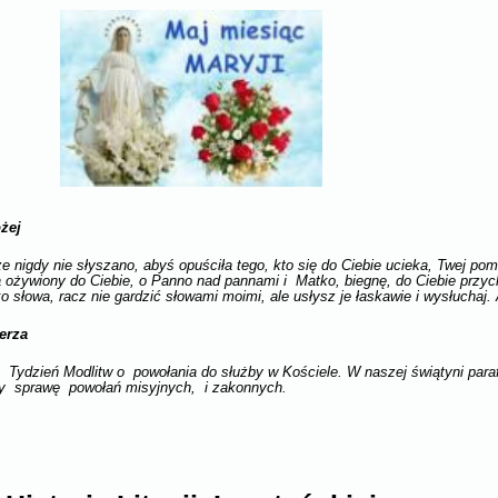
żej
e nigdy nie słyszano, abyś opuściła tego, kto się do Ciebie ucieka, Twej po
ą ożywiony do Ciebie, o Panno nad pannami i Matko, biegnę, do Ciebie przy
o słowa, racz nie gardzić słowami moimi, ale usłysz je łaskawie i wysłucha
erza
Tydzień Modlitw o powołania do służby w Kościele. W naszej świątyni parafia
my sprawę powołań misyjnych, i zakonnych.