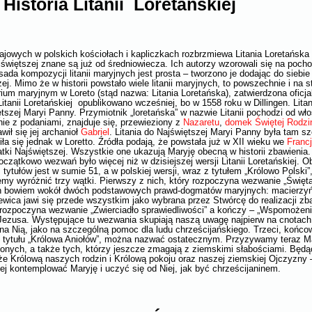
Historia Litanii Loretańskiej
owych w polskich kościołach i kapliczkach rozbrzmiewa Litania Loretańska 
jświętszej znane są już od średniowiecza. Ich autorzy wzorowali się na poch
ada kompozycji litanii maryjnych jest prosta – tworzono je dodając do siebie 
 Mimo że w historii powstało wiele litanii maryjnych, to powszechnie i na sta
um maryjnym w Loreto (stąd nazwa: Litania Loretańska), zatwierdzona oficja
itanii Loretańskiej opublikowano wcześniej, bo w 1558 roku w Dillingen. Litan
ętszej Maryi Panny. Przymiotnik „loretańska” w nazwie Litanii pochodzi od wł
nie z podaniami, znajduje się, przewieziony z
Nazaretu
,
domek Świętej Rodzi
ił się jej archanioł
Gabriel
. Litania do Najświętszej Maryi Panny była tam s
a się jednak w Loretto. Źródła podają, że powstała już w XII wieku we
Francj
ki Najświętszej. Wszystkie one ukazują Maryję obecną w historii zbawienia.
czątkowo wezwań było więcej niż w dzisiejszej wersji Litanii Loretańskiej. O
 tytułów jest w sumie 51, a w polskiej wersji, wraz z tytułem „Królowo Polsk
emy wyróżnić trzy wątki. Pierwszy z nich, który rozpoczyna wezwanie „Święt
 bowiem wokół dwóch podstawowych prawd-dogmatów maryjnych: macierzyńs
ziewica jawi się przede wszystkim jako wybrana przez Stwórcę do realizacji z
ry rozpoczyna wezwanie „Zwierciadło sprawiedliwości” a kończy – „Wspomożen
 Jezusa. Występujące tu wezwania skupiają naszą uwagę najpierw na cnotach
a Nią, jako na szczególną pomoc dla ludu chrześcijańskiego. Trzeci, końco
od tytułu „Królowa Aniołów”, można nazwać ostatecznym. Przyzywamy teraz M
ionych, a także tych, którzy jeszcze zmagają z ziemskimi słabościami. Będą
że Królową naszych rodzin i Królową pokoju oraz naszej ziemskiej Ojczyzny –
iej kontemplować Maryję i uczyć się od Niej, jak być chrześcijaninem.