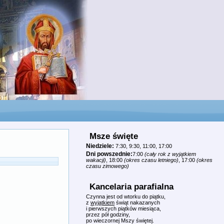
Msze święte
Niedziele:
7:30, 9:30, 11:00, 17:00
Dni powszednie:
7:00
(cały rok z wyjątkiem
wakacji)
, 18:00
(okres czasu letniego)
, 17:00
(okres
czasu zimowego)
Kancelaria parafialna
Czynna jest od wtorku do piątku,
z
wyjątkiem
świąt nakazanych
i pierwszych piątków miesiąca,
przez pół godziny,
po wieczornej Mszy świętej.