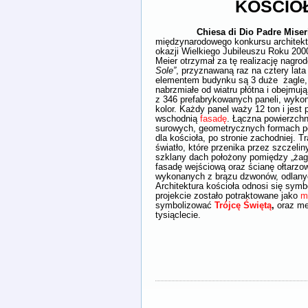
KOŚCIOŁ
Chiesa di Dio Padre Mise
międzynarodowego konkursu architekto
okazji Wielkiego Jubileuszu Roku 200
Meier otrzymał za tę realizację nagro
Sole”
, przyznawaną raz na cztery lat
elementem budynku są 3 duże żagle, 
nabrzmiałe od wiatru płótna i obejmują
z 346 prefabrykowanych paneli, wyko
kolor. Każdy panel waży 12 ton i jes
wschodnią
fasadę
. Łączna powierzch
surowych, geometrycznych formach poz
dla kościoła, po stronie zachodniej. T
światło, które przenika przez szczeli
szklany dach położony pomiędzy „żag
fasadę wejściową oraz ścianę ołtarzow
wykonanych z brązu dzwonów, odlan
Architektura kościoła odnosi się symb
projekcie zostało potraktowane jako
m
symbolizować
Trójcę Świętą
,
oraz met
tysiąclecie.