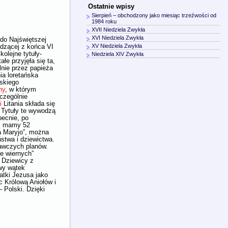
Ostatnie wpisy
Sierpień – obchodzony jako miesiąc trzeźwości od
1984 roku
XVII Niedziela Zwykła
XVI Niedziela Zwykła
do Najświętszej
XV Niedziela Zwykła
odzącej z końca VI
kolejne tytuły-
Niedziela XIV Zwykła
łe przyjęła się ta,
lnie przez papieża
ia loretańska
oskiego
ny
, w którym
zczególnie
i
Litania składa się
 Tytuły te wywodzą
becnie, po
i”, mamy 52
a Maryjo”, można
twa i dziewictwa.
bawczych planów.
ie wiernych”
 Dziewicy z
wy wątek
atki Jezusa jako
c Królową Aniołów i
 Polski. Dzięki