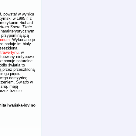
Y
, powstał w wyniku
zymski w 1995 r. z
Amerykanin Richard
ettura Sacra “Frate
 Charakterystycznym
ę przypominającą
terium
. Wykonano je
 co nadaje im biały
rzeszkloną
o
trawertynu
, w
sytuowany nietypowo
eksponuje naturalne
dło światła to
ą przez przeszkloną
regu pięciu,
wego darczyńcę.
oczeniem. Światło w
wizną, mają
rzez trzecie
nita Iwańska-Iovino