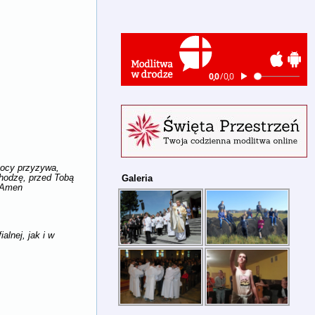
mocy przyzywa,
chodzę, przed Tobą
Galeria
j. Amen
lnej, jak i w