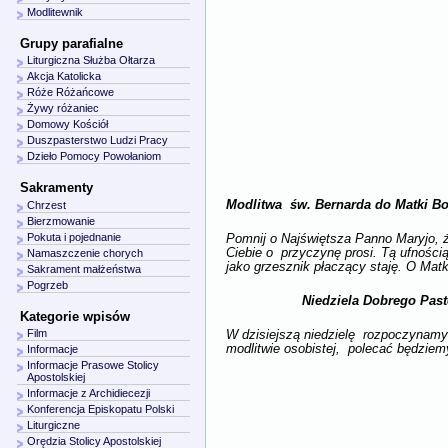
Modlitewnik
Grupy parafialne
Liturgiczna Służba Ołtarza
Akcja Katolicka
Róże Różańcowe
Żywy różaniec
Domowy Kościół
Duszpasterstwo Ludzi Pracy
Dzieło Pomocy Powołaniom
Sakramenty
Modlitwa św. Bernarda do Matki Bo
Chrzest
Bierzmowanie
Pokuta i pojednanie
Pomnij o Najświętsza Panno Maryjo, ż
Ciebie o przyczynę prosi. Tą ufności
Namaszczenie chorych
jako grzesznik płaczący staję. O Matk
Sakrament małżeństwa
Pogrzeb
Niedziela Dobrego Past
Kategorie wpisów
Film
W dzisiejszą niedzielę rozpoczynamy 
modlitwie osobistej, polecać będzie
Informacje
Informacje Prasowe Stolicy
Apostolskiej
Informacje z Archidiecezji
Konferencja Episkopatu Polski
Liturgiczne
Orędzia Stolicy Apostolskiej