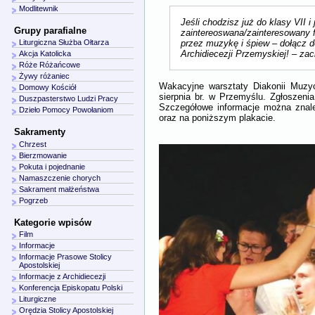
Modlitewnik
Jeśli chodzisz już do klasy VII i 
Grupy parafialne
zaintereoswana/zainteresowany f
przez muzykę i śpiew – dołącz d
Liturgiczna Służba Ołtarza
Archidiecezji Przemyskiej! –
zach
Akcja Katolicka
Róże Różańcowe
Żywy różaniec
Wakacyjne warsztaty Diakonii Muzy
Domowy Kościół
sierpnia br. w Przemyślu. Zgłoszeni
Duszpasterstwo Ludzi Pracy
Szczegółowe informacje można znal
Dzieło Pomocy Powołaniom
oraz na poniższym plakacie.
Sakramenty
Chrzest
Bierzmowanie
Pokuta i pojednanie
Namaszczenie chorych
Sakrament małżeństwa
Pogrzeb
Kategorie wpisów
Film
Informacje
Informacje Prasowe Stolicy
Apostolskiej
Informacje z Archidiecezji
Konferencja Episkopatu Polski
Liturgiczne
Orędzia Stolicy Apostolskiej