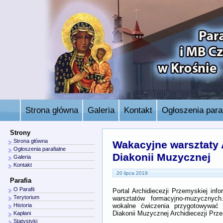
Strona główna
Galeria
Kontakt
Ogłoszenia paraf
Strony
Strona główna
Wakacyjne warsztaty 
Ogłoszenia parafialne
Diakonii Muzycznej
Galeria
Kontakt
20 lipca 2019
Parafia
O Parafii
Portal Archidiecezji Przemyskiej info
Terytorium
warsztatów formacyjno-muzyczny
wokalne ćwiczenia przygotowywać
Historia
Diakonii Muzycznej Archidiecezji Prz
Kapłani
Statystyki