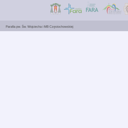
Parafia pw. Św. Wojciecha i MB Częstochowskiej