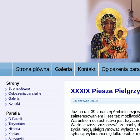
Strona główna
Galeria
Kontakt
Ogłoszenia paraf
Strony
Strona główna
XXXIX Piesza Pielgrz
Ogłoszenia parafialne
Galeria
15 czerwca 2019
Kontakt
Już po raz 39 z naszej Archidiecezji
Parafia
zainteresowaniem i jest też możliwo
O Parafii
Warunkiem uczestnictwa jest fizyczne 
Terytorium
Warto jeszcze zaznaczyć, że osoby d
Historia
życia mogą pielgrzymować wyłącznie po
sytuacji wybierania się kilku osób z 
Kapłani
Statystyki