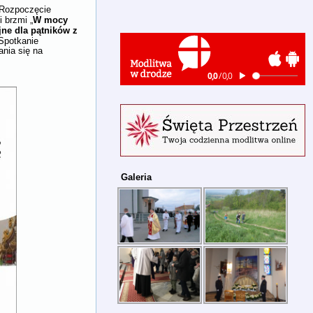
 Rozpoczęcie
W mocy
 brzmi „
jne dla pątników z
 Spotkanie
nia się na
Galeria