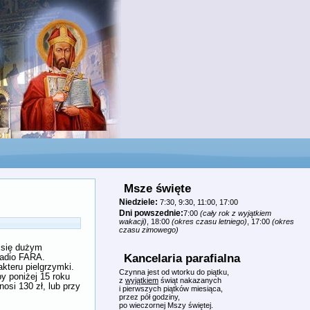
Msze święte
Niedziele:
7:30, 9:30, 11:00, 17:00
Dni powszednie:
7:00
(cały rok z wyjątkiem
wakacji)
, 18:00
(okres czasu letniego)
, 17:00
(okres
czasu zimowego)
y się dużym
Kancelaria parafialna
Radio FARA.
akteru pielgrzymki.
Czynna jest od wtorku do piątku,
y poniżej 15 roku
z
wyjątkiem
świąt nakazanych
osi 130 zł, lub przy
i pierwszych piątków miesiąca,
.
przez pół godziny,
po wieczornej Mszy świętej.