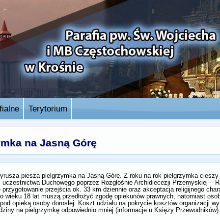
ialne
Terytorium
ymka na Jasną Górę
 wyrusza piesza pielgrzymka na Jasną Górę. Z roku na rok pielgrzymka ciesz
ść uczestnictwa Duchowego poprzez Rozgłośnie Archidiecezji Przemyskiej – 
przygotowanie przejścia ok. 33 km dziennie oraz akceptacja religijnego char
o wieku 18 lat muszą przedłożyć zgodę opiekunów prawnych, natomiast osob
d opieką osoby dorosłej. Koszt udziału na pokrycie kosztów organizacji wyn
rodziny na pielgrzymkę odpowiednio mniej (informacje u Księży Przewodników)