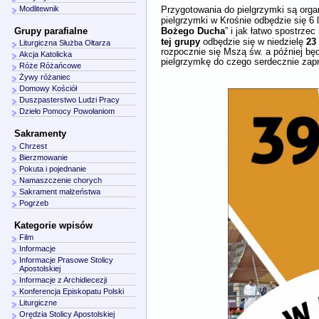
Modlitewnik
Przygotowania do pielgrzymki są org
pielgrzymki w Krośnie odbędzie się 6 
Bożego Ducha
Grupy parafialne
” i jak łatwo spostrze
tej grupy
23
odbędzie się w niedzielę
Liturgiczna Służba Ołtarza
rozpocznie się Mszą św. a później bę
Akcja Katolicka
pielgrzymkę do czego serdecznie zap
Róże Różańcowe
Żywy różaniec
Domowy Kościół
Duszpasterstwo Ludzi Pracy
Dzieło Pomocy Powołaniom
Sakramenty
Chrzest
Bierzmowanie
Pokuta i pojednanie
Namaszczenie chorych
Sakrament małżeństwa
Pogrzeb
Kategorie wpisów
Film
Informacje
Informacje Prasowe Stolicy
Apostolskiej
Informacje z Archidiecezji
Konferencja Episkopatu Polski
Liturgiczne
Orędzia Stolicy Apostolskiej