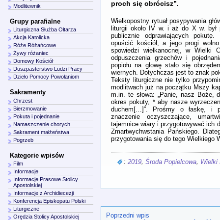
proch się obrócisz”.
Modlitewnik
Wielkopostny rytuał posypywania głó
Grupy parafialne
liturgii około IV w. i aż do X w. by
Liturgiczna Służba Ołtarza
publicznie odprawiających pokutę.
Akcja Katolicka
opuścić kościół, a jego progi woln
Róże Różańcowe
spowiedzi wielkanocnej, w Wielki 
Żywy różaniec
odpuszczenia grzechów i pojednani
Domowy Kościół
popiołu na głowę stało się obrzęd
Duszpasterstwo Ludzi Pracy
wiernych. Dotychczas jest to znak pok
Dzieło Pomocy Powołaniom
Teksty liturgiczne nie tylko przypom
modlitwach już na początku Mszy kap
Sakramenty
m.in. te słowa: „Panie, nasz Boże, 
Chrzest
okres pokuty, * aby nasze wyrzeczen
duchem[…]”. Prośmy o łaskę, i 
Bierzmowanie
znaczenie oczyszczające, umartw
Pokuta i pojednanie
tajemnice wiary i przygotowywać ich 
Namaszczenie chorych
Zmartwychwstania Pańskiego. Dlate
Sakrament małżeństwa
przygotowania się do tego Wielkiego 
Pogrzeb
Kategorie wpisów
:
,
,
2019
Środa Popielcowa
Wielki
Film
Informacje
Informacje Prasowe Stolicy
Apostolskiej
Informacje z Archidiecezji
Konferencja Episkopatu Polski
Liturgiczne
Poprzedni wpis
Orędzia Stolicy Apostolskiej