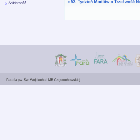
«
52. Tydzień Modlitw o Trzeźwość N
Solidarność
Parafia pw. Św. Wojciecha i MB Częstochowskiej