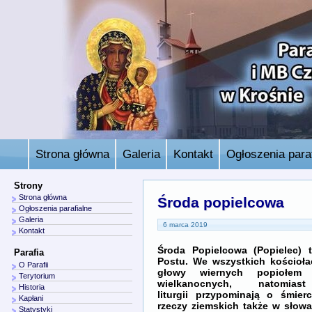
Strona główna
Galeria
Kontakt
Ogłoszenia paraf
Strony
Strona główna
Środa popielcowa
Ogłoszenia parafialne
Galeria
6 marca 2019
Kontakt
Środa Popielcowa (Popielec) 
Parafia
Postu. We wszystkich kościoł
O Parafii
głowy wiernych popiołem 
Terytorium
wielkanocnych, natomias
Historia
liturgii przypominają o śmier
Kapłani
rzeczy ziemskich także w słow
Statystyki