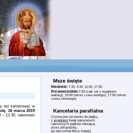
Msze święte
Niedziele:
7:30, 9:30, 11:00, 17:00
Dni powszednie:
7:00
(cały rok z wyjątkiem
wakacji)
, 18:00
(okres czasu letniego)
, 17:00
(okres
czasu zimowego)
zy też kamerować w
Kancelaria parafialna
otę
16 marca 2019
,
0 – 13.30, natomiast
Czynna jest od wtorku do piątku,
z
wyjątkiem
świąt nakazanych
i pierwszych piątków miesiąca,
przez pół godziny,
po wieczornej Mszy świętej.