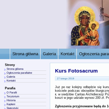
Strona główna
Galeria
Kontakt
Ogłoszenia paraf
Strony
Strona główna
Kurs Fotosacrum
Ogłoszenia parafialne
Galeria
27 lutego 2019
Kontakt
Już po raz kolejny odbędzie się k
Parafia
kościele podczas obrzędów liturgiczn
O Parafii
r.
w siedzibie Caritas Archidiecezji
Pr
Terytorium
koszt w jego udziale wynosi 200 zł. P
Historia
Kapłani
Zgłoszenia przyjmowane będą do 14
Statystyki