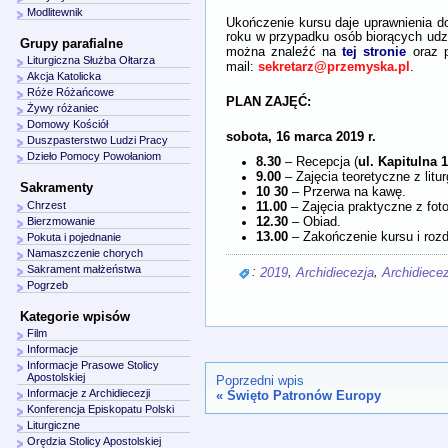
Modlitewnik
Ukończenie kursu daje uprawnienia do
roku w przypadku osób biorących udzia
Grupy parafialne
tej stronie
można znaleźć na
oraz 
Liturgiczna Służba Ołtarza
sekretarz@przemyska.pl
mail:
.
Akcja Katolicka
Róże Różańcowe
PLAN ZAJĘĆ:
Żywy różaniec
Domowy Kościół
sobota, 16 marca 2019 r.
Duszpasterstwo Ludzi Pracy
Dzieło Pomocy Powołaniom
8.30
ul. Kapitulna 
– Recepcja (
9.00
– Zajęcia teoretyczne z liturg
Sakramenty
10 30
– Przerwa na kawę.
11.00
Chrzest
– Zajęcia praktyczne z fotogr
12.30
– Obiad.
Bierzmowanie
13.00
– Zakończenie kursu i roz
Pokuta i pojednanie
Namaszczenie chorych
Sakrament małżeństwa
:
,
,
2019
Archidiecezja
Archidiece
Pogrzeb
Kategorie wpisów
Film
Informacje
Informacje Prasowe Stolicy
Apostolskiej
Poprzedni wpis
Informacje z Archidiecezji
«
Święto Patronów Europy
Konferencja Episkopatu Polski
Liturgiczne
Orędzia Stolicy Apostolskiej