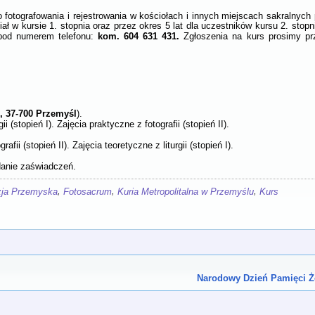
 fotografowania i rejestrowania w kościołach i innych miejscach sakralnych
ł w kursie 1. stopnia oraz przez okres 5 lat dla uczestników kursu 2. stopni
kom. 604 631 431.
pod numerem telefonu:
Zgłoszenia na kurs prosimy pr
1, 37-700 Przemyśl
).
ii (stopień I). Zajęcia praktyczne z fotografii (stopień II).
afii (stopień II). Zajęcia teoretyczne z liturgii (stopień I).
danie zaświadczeń.
,
,
,
zja Przemyska
Fotosacrum
Kuria Metropolitalna w Przemyślu
Kurs
Narodowy Dzień Pamięci Ż