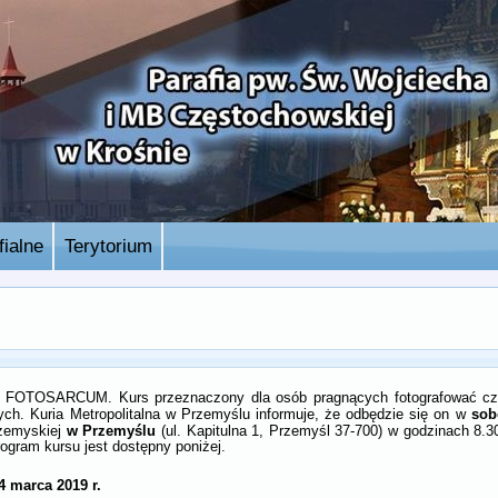
ialne
Terytorium
urs FOTOSARCUM. Kurs przeznaczony dla osób pragnących fotografować c
sob
ych. Kuria Metropolitalna w Przemyślu informuje, że odbędzie się on w
w Przemyślu
zemyskiej
(ul. Kapitulna 1, Przemyśl 37-700) w godzinach 8.3
rogram kursu jest dostępny poniżej.
 marca 2019 r.