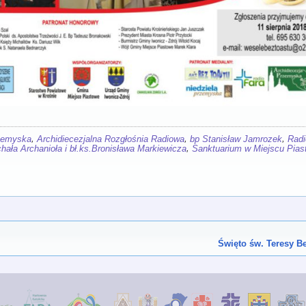
,
,
,
rzemyska
Archidiecezjalna Rozgłośnia Radiowa
bp Stanisław Jamrozek
Radi
,
hała Archanioła i bł.ks.Bronisława Markiewicza
Sanktuarium w Miejscu Pia
Święto św. Teresy B