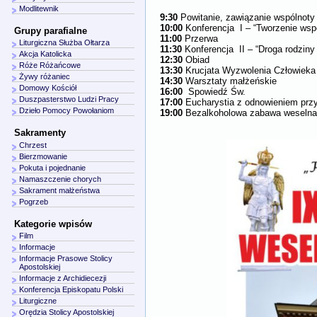
Modlitewnik
9:30
Powitanie, zawiązanie wspólnoty
10:00
Konferencja I – “Tworzenie wsp
Grupy parafialne
11:00
Przerwa
Liturgiczna Służba Ołtarza
11:30
Konferencja II – “Droga rodziny
Akcja Katolicka
12:30
Obiad
Róże Różańcowe
13:30
Krucjata Wyzwolenia Człowieka 
Żywy różaniec
14:30
Warsztaty małżeńskie
Domowy Kościół
16:00
Spowiedź Św.
Duszpasterstwo Ludzi Pracy
17:00
Eucharystia z odnowieniem prz
Dzieło Pomocy Powołaniom
19:00
Bezalkoholowa zabawa weselna 
Sakramenty
Chrzest
Bierzmowanie
Pokuta i pojednanie
Namaszczenie chorych
Sakrament małżeństwa
Pogrzeb
Kategorie wpisów
Film
Informacje
Informacje Prasowe Stolicy
Apostolskiej
Informacje z Archidiecezji
Konferencja Episkopatu Polski
Liturgiczne
Orędzia Stolicy Apostolskiej