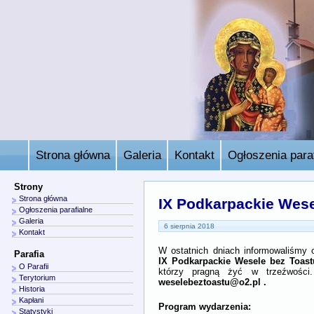
Strona główna
Galeria
Kontakt
Ogłoszenia paraf
Strony
Strona główna
IX Podkarpackie Wese
Ogłoszenia parafialne
Galeria
6 sierpnia 2018
Kontakt
W ostatnich dniach informowaliśmy 
Parafia
IX Podkarpackie Wesele bez Toas
O Parafii
którzy pragną żyć w trzeźwośc
Terytorium
weselebeztoastu@o2.pl .
Historia
Kapłani
Program wydarzenia:
Statystyki