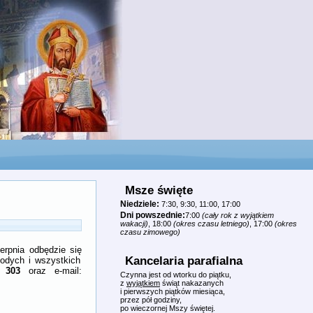
Msze święte
Niedziele:
7:30, 9:30, 11:00, 17:00
Dni powszednie:
7:00
(cały rok z wyjątkiem
wakacji)
, 18:00
(okres czasu letniego)
, 17:00
(okres
czasu zimowego)
erpnia odbędzie się
Kancelaria parafialna
odych i wszystkich
 303
oraz e-mail:
Czynna jest od wtorku do piątku,
z
wyjątkiem
świąt nakazanych
i pierwszych piątków miesiąca,
przez pół godziny,
po wieczornej Mszy świętej.