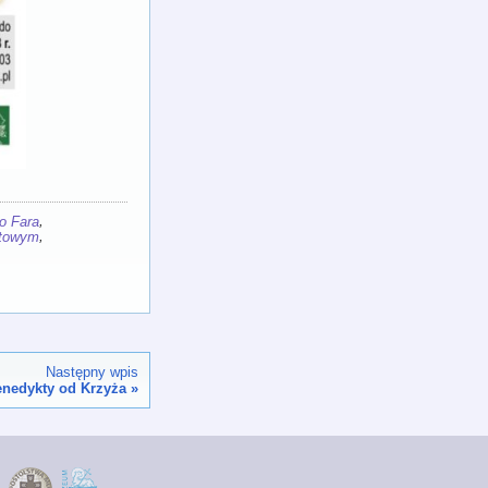
,
o Fara
,
stowym
Następny wpis
enedykty od Krzyża
»