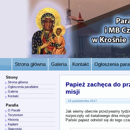
Strona główna
Galeria
Kontakt
Ogłoszenia paraf
Strony
Strona główna
Papież zachęca do pr
Ogłoszenia parafialne
misji
Galeria
Kontakt
23 października 2017
Parafia
O Parafii
Jak wiemy obecnie przeżywamy tydzie
Terytorium
rozpoczęty od światowego dnia misyjn
Pański papież odniósł się do tego cz
Historia
Kapłani
Statystyki