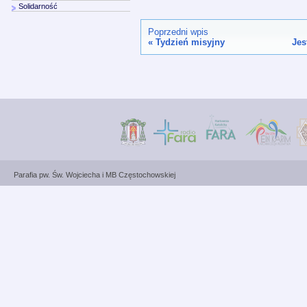
Solidarność
Poprzedni wpis
«
Tydzień misyjny
Jes
Parafia pw. Św. Wojciecha i MB Częstochowskiej