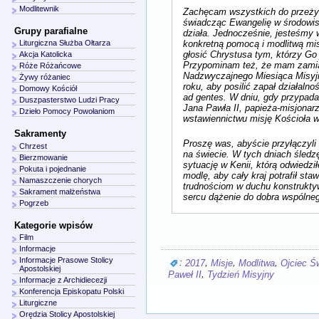
Modlitewnik
Zachęcam wszystkich do przeżyw
świadcząc Ewangelię w środowis
Grupy parafialne
działa. Jednocześnie, jesteśmy 
konkretną pomocą i modlitwą mis
Liturgiczna Służba Ołtarza
głosić Chrystusa tym, którzy Go 
Akcja Katolicka
Przypominam też, że mam zami
Róże Różańcowe
Nadzwyczajnego Miesiąca Misyj
Żywy różaniec
roku, aby posilić zapał działalno
Domowy Kościół
ad gentes. W dniu, gdy przypada
Duszpasterstwo Ludzi Pracy
Jana Pawła II, papieża-misjonar
Dzieło Pomocy Powołaniom
wstawiennictwu misję Kościoła w
Sakramenty
Proszę was, abyście przyłączyli 
Chrzest
na świecie. W tych dniach śled
Bierzmowanie
sytuację w Kenii, którą odwiedził
Pokuta i pojednanie
modlę, aby cały kraj potrafił st
Namaszczenie chorych
trudnościom w duchu konstrukty
Sakrament małżeństwa
sercu dążenie do dobra wspólne
Pogrzeb
Kategorie wpisów
Film
Informacje
Informacje Prasowe Stolicy
:
,
,
,
2017
Misje
Modlitwa
Ojciec Ś
Apostolskiej
,
Paweł II
Tydzień Misyjny
Informacje z Archidiecezji
Konferencja Episkopatu Polski
Liturgiczne
Orędzia Stolicy Apostolskiej