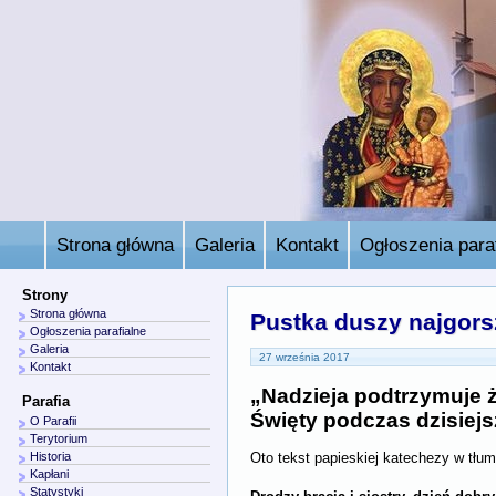
Strona główna
Galeria
Kontakt
Ogłoszenia paraf
Strony
Strona główna
Pustka duszy najgors
Ogłoszenia parafialne
Galeria
27 września 2017
Kontakt
„Nadzieja podtrzymuje ży
Parafia
Święty podczas dzisiejsz
O Parafii
Terytorium
Historia
Oto tekst papieskiej katechezy w tłum
Kapłani
Statystyki