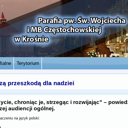
ialne
Terytorium
zą przeszkodą dla nadziei
cie, chroniąc je, strzegąc i rozwijając” – powied
ej audiencji ogólnej.
aczeniu na język polski: