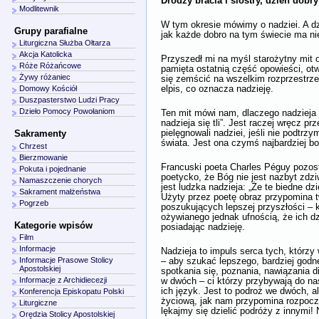
Drodzy bracia i siostry, dzień dobry
Modlitewnik
W tym okresie mówimy o nadziei. A dz
Grupy parafialne
jak każde dobro na tym świecie ma ni
Liturgiczna Służba Ołtarza
Akcja Katolicka
Przyszedł mi na myśl starożytny mit o
Róże Różańcowe
pamięta ostatnią część opowieści, otw
Żywy różaniec
się zemścić na wszelkim rozprzestrze
elpis, co oznacza nadzieję.
Domowy Kościół
Duszpasterstwo Ludzi Pracy
Dzieło Pomocy Powołaniom
Ten mit mówi nam, dlaczego nadzieja j
nadzieja się tli”. Jest raczej wręcz pr
pielęgnowali nadziei, jeśli nie podtrz
Sakramenty
świata. Jest ona czymś najbardziej b
Chrzest
Bierzmowanie
Francuski poeta Charles Péguy pozost
Pokuta i pojednanie
poetycko, że Bóg nie jest nazbyt zdzi
Namaszczenie chorych
jest ludzka nadzieja: „Że te biedne dzi
Sakrament małżeństwa
Użyty przez poetę obraz przypomina twa
Pogrzeb
poszukujących lepszej przyszłości – k
ożywianego jednak ufnością, że ich dzi
Kategorie wpisów
posiadając nadzieję.
Film
Informacje
Nadzieja to impuls serca tych, którz
Informacje Prasowe Stolicy
– aby szukać lepszego, bardziej godneg
Apostolskiej
spotkania się, poznania, nawiązania d
Informacje z Archidiecezji
w dwóch – ci którzy przybywają do nas
ich język. Jest to podroż we dwóch, a
Konferencja Episkopatu Polski
życiową, jak nam przypomina rozpoczyn
Liturgiczne
lękajmy się dzielić podróży z innymi! 
Orędzia Stolicy Apostolskiej