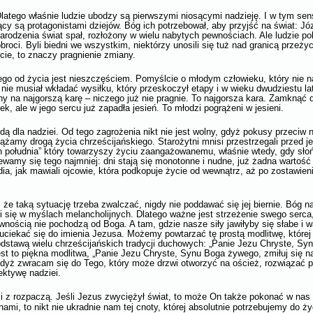
 Dlatego właśnie ludzie ubodzy są pierwszymi niosącymi nadzieję. I w tym s
cy są protagonistami dziejów. Bóg ich potrzebował, aby przyjść na świat: Józ
rodzenia świat spał, rozłożony w wielu nabytych pewnościach. Ale ludzie po
roci. Byli biedni we wszystkim, niektórzy unosili się tuż nad granicą przeżyci
ecie, to znaczy pragnienie zmiany.
go od życia jest nieszczęściem. Pomyślcie o młodym człowieku, który nie n
c nie musiał wkładać wysiłku, który przeskoczył etapy i w wieku dwudziestu la
y na najgorszą karę – niczego już nie pragnie. To najgorsza kara. Zamknąć d
k, ale w jego sercu już zapadła jesień. To młodzi pogrążeni w jesieni.
ą dla nadziei. Od tego zagrożenia nikt nie jest wolny, gdyż pokusy przeciw 
dążamy drogą życia chrześcijańskiego. Starożytni mnisi przestrzegali przed 
mon południa” który towarzyszy życiu zaangażowanemu, właśnie wtedy, gdy sło
amy się tego najmniej: dni stają się monotonne i nudne, już żadna wartość 
ia, jak mawiali ojcowie, która podkopuje życie od wewnątrz, aż po zostawieni
, że taką sytuację trzeba zwalczać, nigdy nie poddawać się jej biernie. Bóg n
li się w myślach melancholijnych. Dlatego ważne jest strzeżenie swego serca
nością nie pochodzą od Boga. A tam, gdzie nasze siły jawiłyby się słabe i w
ciekać się do imienia Jezusa. Możemy powtarzać tę prostą modlitwę, której
 podstawą wielu chrześcijańskich tradycji duchowych: „Panie Jezu Chryste, S
est to piękna modlitwa, „Panie Jezu Chryste, Synu Boga żywego, zmiłuj się 
gdyż zwracam się do Tego, który może drzwi otworzyć na oścież, rozwiązać p
ektywę nadziei.
mi z rozpaczą. Jeśli Jezus zwyciężył świat, to może On także pokonać w nas
 nami, to nikt nie ukradnie nam tej cnoty, której absolutnie potrzebujemy do ż