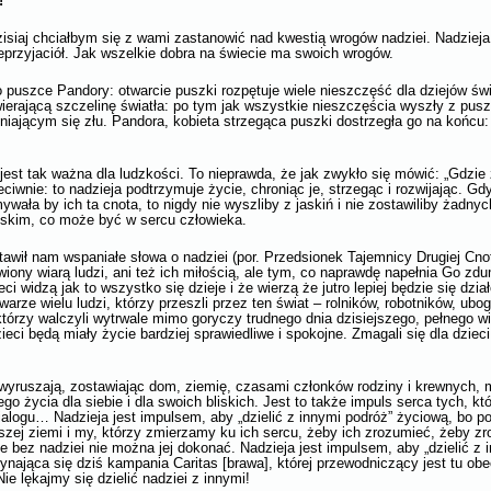
!
isiaj chciałbym się z wami zastanowić nad kwestią wrogów nadziei. Nadziej
eprzyjaciół. Jak wszelkie dobra na świecie ma swoich wrogów.
 puszce Pandory: otwarcie puszki rozpętuje wiele nieszczęść dla dziejów świ
ierającą szczelinę światła: po tym jak wszystkie nieszczęścia wyszły z puszk
niającym się złu. Pandora, kobieta strzegąca puszki dostrzegła go na końcu
est tak ważna dla ludzkości. To nieprawda, że jak zwykło się mówić: „Gdzie 
zeciwnie: to nadzieja podtrzymuje życie, chroniąc je, strzegąc i rozwijając. Gd
ymywała by ich ta cnota, to nigdy nie wyszliby z jaskiń i nie zostawiliby żadny
oskim, co może być w sercu człowieka.
awił nam wspaniałe słowa o nadziei (por. Przedsionek Tajemnicy Drugiej Cno
wiony wiarą ludzi, ani też ich miłością, ale tym, co naprawdę napełnia Go zd
eci widzą jak to wszystko się dzieje i że wierzą że jutro lepiej będzie się dzia
rze wielu ludzi, którzy przeszli przez ten świat – rolników, robotników, ubo
tórzy walczyli wytrwale mimo goryczy trudnego dnia dzisiejszego, pełnego wi
eci będą miały życie bardziej sprawiedliwe i spokojne. Zmagali się dla dzieci
y wyruszają, zostawiając dom, ziemię, czasami członków rodziny i krewnych,
o życia dla siebie i dla swoich bliskich. Jest to także impuls serca tych, kt
ialogu… Nadzieja jest impulsem, aby „dzielić z innymi podróż” życiową, bo p
zej ziemi i my, którzy zmierzamy ku ich sercu, żeby ich zrozumieć, żeby zro
le bez nadziei nie można jej dokonać. Nadzieja jest impulsem, aby „dzielić z 
ająca się dziś kampania Caritas [brawa], której przewodniczący jest tu obec
Nie lękajmy się dzielić nadziei z innymi!