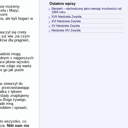
Ostatnie wpisy
ensie możemy
Sierpień – obchodzony jako miesiąc trzeźwości od
efa i Maryi,
1984 roku
korni
XVII Niedziela Zwykła
a, ale byli bogaci w
XVI Niedziela Zwykła
XV Niedziela Zwykła
Niedziela XIV Zwykła
auczył się cnoty
t już wie „na czym
rzwi dla pragnień,
nadziei mogą
jednym z najgorszych
ńce płonie wysoko.
nie zdaje się warta
e go jak puste
as stworzył do
, przeciwstawiając
alka z lękiem
 ślady znajdujemy
ynu Boga żywego,
nade mną
roblem i sprawić,
 to wszystko, co
Nikt nam nie
ycia.