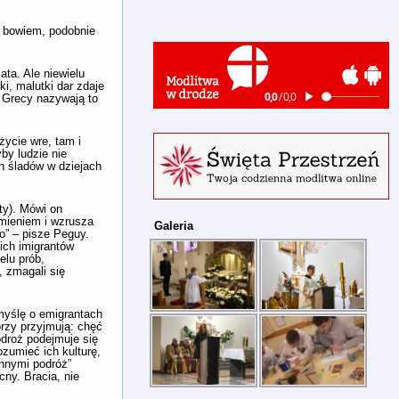
a bowiem, podobnie
ata. Ale niewielu
i, malutki dar zdaje
: Grecy nazywają to
życie wre, tam i
yby ludzie nie
ch śladów w dziejach
ty). Mówi on
umieniem i wzrusza
Galeria
ło” – pisze Peguy.
gich imigrantów
elu prób,
, zmagali się
 myślę o emigrantach
órzy przyjmują: chęć
odroż podejmuje się
zumieć ich kulturę,
innymi podróż”
ny. Bracia, nie