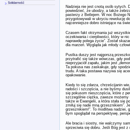
Solidarność
Nadzieja nie jest cnotą osób sytych.
powiedzieć, że ubodzy, a także żebrzą
pasterzy z Betlejem. W noc Bożego Na
przygotowywali w ukryciu rewolucję dob
najcenniejsze dobro istniejące na świ
Czasem fakt otrzymania już wszystkie
oczekiwania i cierpliwości, który w ni
naprawdę polega życie”. Został skazan
dla marzeń. Wygląda jak młody człowie
Pustka duszy jest najgorszą przeszkod
przytrafić się także wówczas, gdy po
nieprzyjaciół zapału, jakim jest „de
Ta pokusa nas zaskakuje, gdy spodziew
trudu. A taka postawa nazywa się aced
opakowanie.
Kiedy to się zdarza, chrześcijanin wie
radości i szczęścia, a nie byśmy dusi
się pokusom nieszczęścia, które z pew
szczególnie ciężka, zawsze możemy u
także w Ewangelii, a która stała się
zmiłuj się nade mną grzesznikiem”. J
grzesznikiem!”. To modlitwa nadziei, 
bym spoglądał na perspektywę, persp
Ale bracia i siostry, nie walczymy sa
sprzeciwia się dobru. Jeśli Bóg jest z