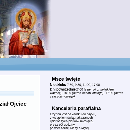
Msze święte
Niedziele:
7:30, 9:30, 11:00, 17:00
Dni powszednie:
7:00
(cały rok z wyjątkiem
wakacji)
, 18:00
(okres czasu letniego)
, 17:00
(okres
czasu zimowego)
ział Ojciec
Kancelaria parafialna
Czynna jest od wtorku do piątku,
z
wyjątkiem
świąt nakazanych
i pierwszych piątków miesiąca,
przez pół godziny,
po wieczornej Mszy świętej.