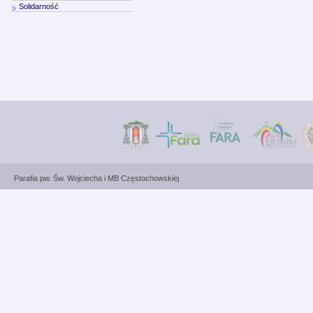
Solidarność
Parafia pw. Św. Wojciecha i MB Częstochowskiej