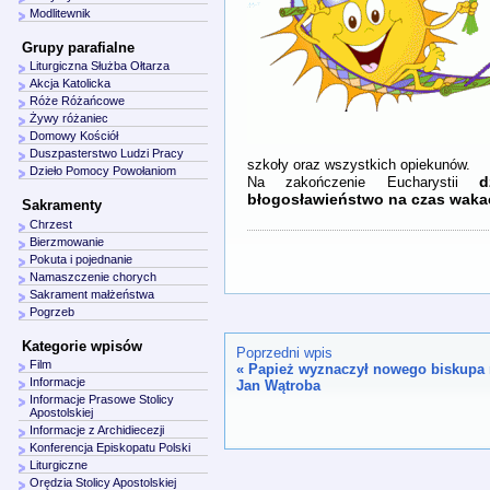
Modlitewnik
Grupy parafialne
Liturgiczna Służba Ołtarza
Akcja Katolicka
Róże Różańcowe
Żywy różaniec
Domowy Kościół
Duszpasterstwo Ludzi Pracy
szkoły oraz wszystkich opiekunów.
Dzieło Pomocy Powołaniom
d
Na zakończenie Eucharystii
błogosławieństwo na czas wakac
Sakramenty
Chrzest
Bierzmowanie
Pokuta i pojednanie
Namaszczenie chorych
Sakrament małżeństwa
Pogrzeb
Kategorie wpisów
Poprzedni wpis
Film
«
Papież wyznaczył nowego biskupa 
Informacje
Jan Wątroba
Informacje Prasowe Stolicy
Apostolskiej
Informacje z Archidiecezji
Konferencja Episkopatu Polski
Liturgiczne
Orędzia Stolicy Apostolskiej