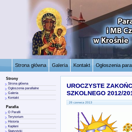
Strona główna
Galeria
Kontakt
Ogłoszenia paraf
Strony
Strona główna
UROCZYSTE ZAKOŃC
Ogłoszenia parafialne
SZKOLNEGO 2012/20
Galeria
Kontakt
26 czerwca 2013
Parafia
O Parafii
Terytorium
Historia
Kapłani
Statystyki