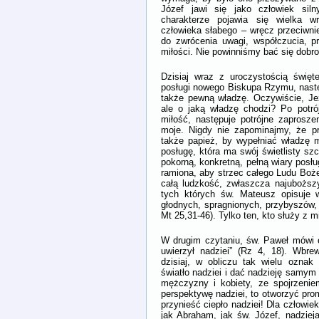
Józef jawi się jako człowiek siln
charakterze pojawia się wielka wr
człowieka słabego – wręcz przeciwni
do zwrócenia uwagi, współczucia, pr
miłości. Nie powinniśmy bać się dobroc
Dzisiaj wraz z uroczystością świę
posługi nowego Biskupa Rzymu, nastę
także pewną władzę. Oczywiście, Jez
ale o jaką władzę chodzi? Po potró
miłość, następuje potrójne zaprosz
moje. Nigdy nie zapominajmy, że pr
także papież, by wypełniać władzę m
posługę, która ma swój świetlisty sz
pokorną, konkretną, pełną wiary posłu
ramiona, aby strzec całego Ludu Bożeg
całą ludzkość, zwłaszcza najuboższy
tych których św. Mateusz opisuje 
głodnych, spragnionych, przybyszów, 
Mt 25,31-46). Tylko ten, kto służy z mi
W drugim czytaniu, św. Paweł mówi o
uwierzył nadziei” (Rz 4, 18). Wbre
dzisiaj, w obliczu tak wielu oznak
światło nadziei i dać nadzieję samym
mężczyzny i kobiety, ze spojrzeniem
perspektywę nadziei, to otworzyć prom
przynieść ciepło nadziei! Dla człowie
jak Abraham, jak św. Józef, nadziej