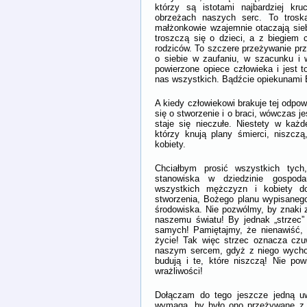
którzy są istotami najbardziej kr
obrzeżach naszych serc. To troska
małżonkowie wzajemnie otaczają sieb
troszczą się o dzieci, a z biegiem 
rodziców. To szczere przeżywanie pr
o siebie w zaufaniu, w szacunku i 
powierzone opiece człowieka i jest t
nas wszystkich. Bądźcie opiekunami
A kiedy człowiekowi brakuje tej odpow
się o stworzenie i o braci, wówczas j
staje się nieczułe. Niestety w każd
którzy knują plany śmierci, niszcz
kobiety.
Chciałbym prosić wszystkich tych,
stanowiska w dziedzinie gospodarc
wszystkich mężczyzn i kobiety do
stworzenia, Bożego planu wypisanego
środowiska. Nie pozwólmy, by znaki z
naszemu światu! By jednak „strzec”
samych! Pamiętajmy, że nienawiść, 
życie! Tak więc strzec oznacza cz
naszym sercem, gdyż z niego wychodz
budują i te, które niszczą! Nie pow
wrażliwości!
Dołączam do tego jeszcze jedną uwa
wymaga, by było ono przeżywane z 