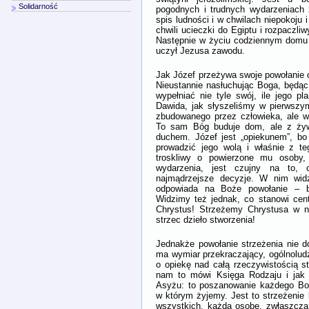
Solidarność
pogodnych i trudnych wydarzeniach 
spis ludności i w chwilach niepokoju 
chwili ucieczki do Egiptu i rozpaczl
Następnie w życiu codziennym domu 
uczył Jezusa zawodu.
Jak Józef przeżywa swoje powołanie 
Nieustannie nasłuchując Boga, będąc
wypełniać nie tyle swój, ile jego 
Dawida, jak słyszeliśmy w pierwszy
zbudowanego przez człowieka, ale wi
To sam Bóg buduje dom, ale z żyw
duchem. Józef jest „opiekunem”, bo
prowadzić jego wolą i właśnie z te
troskliwy o powierzone mu osoby, p
wydarzenia, jest czujny na to, 
najmądrzejsze decyzje. W nim widzi
odpowiada na Boże powołanie – 
Widzimy też jednak, co stanowi cent
Chrystus! Strzeżemy Chrystusa w n
strzec dzieło stworzenia!
Jednakże powołanie strzeżenia nie d
ma wymiar przekraczający, ogólnolud
o opiekę nad całą rzeczywistością s
nam to mówi Księga Rodzaju i jak 
Asyżu: to poszanowanie każdego Boż
w którym żyjemy. Jest to strzeżenie l
wszystkich, każdą osobę, zwłaszcza 