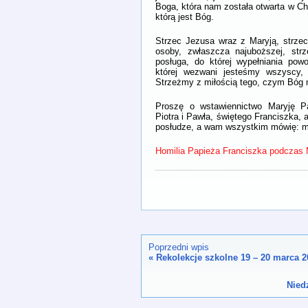
Boga, która nam została otwarta w Ch
którą jest Bóg.
Strzec Jezusa wraz z Maryją, strzec
osoby, zwłaszcza najuboższej, str
posługa, do której wypełniania pow
której wezwani jesteśmy wszyscy, 
Strzeżmy z miłością tego, czym Bóg 
Proszę o wstawiennictwo Maryję Pa
Piotra i Pawła, świętego Franciszka,
posłudze, a wam wszystkim mówię: mó
Homilia Papieża Franciszka podczas 
Poprzedni wpis
«
Rekolekcje szkolne 19 – 20 marca 2
Nied