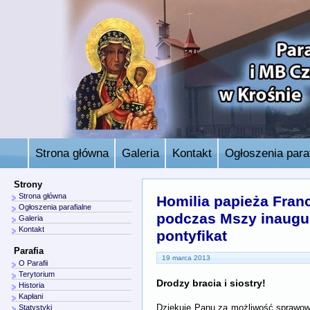
Strona główna
Galeria
Kontakt
Ogłoszenia paraf
Strony
Strona główna
Homilia papieża Fran
Ogłoszenia parafialne
podczas Mszy inaugur
Galeria
Kontakt
pontyfikat
Parafia
19 marca 2013
O Parafii
Terytorium
Drodzy bracia i siostry!
Historia
Kapłani
Dziękuję Panu za możliwość sprawowa
Statystyki