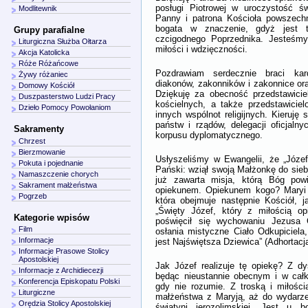
posługi Piotrowej w uroczystość św
Modlitewnik
Panny i patrona Kościoła powszechn
bogata w znaczenie, gdyż jest 
Grupy parafialne
czcigodnego Poprzednika. Jesteśmy 
Liturgiczna Służba Ołtarza
miłości i wdzięczności.
Akcja Katolicka
Róże Różańcowe
Pozdrawiam serdecznie braci kar
Żywy różaniec
diakonów, zakonników i zakonnice or
Domowy Kościół
Dziękuję za obecność przedstawicie
Duszpasterstwo Ludzi Pracy
kościelnych, a także przedstawicie
Dzieło Pomocy Powołaniom
innych wspólnot religijnych. Kieruję
państw i rządów, delegacji oficjaln
Sakramenty
korpusu dyplomatycznego.
Chrzest
Bierzmowanie
Usłyszeliśmy w Ewangelii, że „Józef 
Pokuta i pojednanie
Pański: wziął swoją Małżonkę do siebi
Namaszczenie chorych
już zawarta misja, którą Bóg powi
Sakrament małżeństwa
opiekunem. Opiekunem kogo? Maryi i
Pogrzeb
która obejmuje następnie Kościół, ja
„Święty Józef, który z miłością op
Kategorie wpisów
poświęcił się wychowaniu Jezusa C
Film
osłania mistyczne Ciało Odkupiciela,
Informacje
jest Najświętsza Dziewica” (Adhortacj
Informacje Prasowe Stolicy
Apostolskiej
Jak Józef realizuje tę opiekę? Z dy
Informacje z Archidiecezji
będąc nieustannie obecnym i w całk
Konferencja Episkopatu Polski
gdy nie rozumie. Z troską i miłości
Liturgiczne
małżeństwa z Maryją, aż do wydarz
Orędzia Stolicy Apostolskiej
świątyni jerozolimskiej. Jest u 