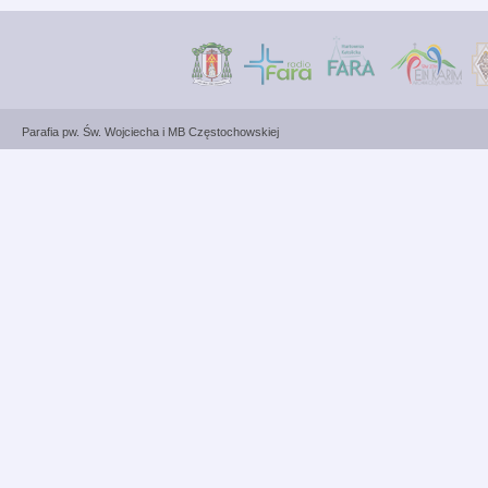
Parafia pw. Św. Wojciecha i MB Częstochowskiej