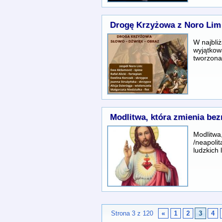
Drogę Krzyżowa z Noro Lim
W najbli
wyjątkow
tworzon
Modlitwa, która zmienia bez
Modlitwa
/neapolit
ludzkich
Strona 3 z 120
«
1
2
3
4