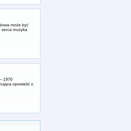
yżowa może być
o serca muzyka
 — 1970
ejmująca opowieść o