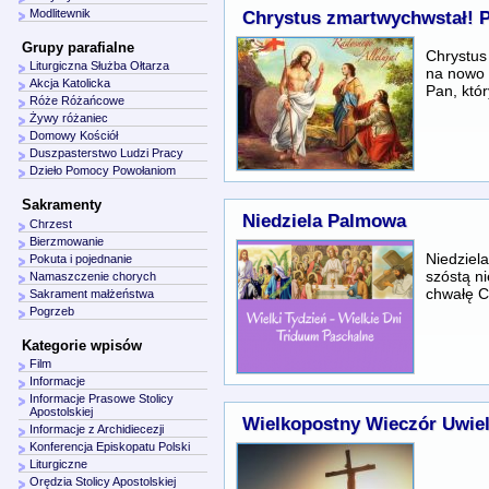
Modlitewnik
Chrystus zmartwychwstał! 
Grupy parafialne
Chrystu
Liturgiczna Służba Ołtarza
na nowo 
Akcja Katolicka
Pan, któ
Róże Różańcowe
Żywy różaniec
Domowy Kościół
Duszpasterstwo Ludzi Pracy
Dzieło Pomocy Powołaniom
Sakramenty
Niedziela Palmowa
Chrzest
Bierzmowanie
Niedzie
Pokuta i pojednanie
szóstą ni
Namaszczenie chorych
chwałę C
Sakrament małżeństwa
Pogrzeb
Kategorie wpisów
Film
Informacje
Informacje Prasowe Stolicy
Apostolskiej
Wielkopostny Wieczór Uwiel
Informacje z Archidiecezji
Konferencja Episkopatu Polski
Liturgiczne
Orędzia Stolicy Apostolskiej