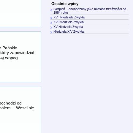
Ostatnie wpisy
Sierpień – obchodzony jako miesiąc trzeźwości od
1984 roku
XVII Niedziela Zwykła
XVI Niedziela Zwykła
XV Niedziela Zwykła
Niedziela XIV Zwykła
e Pańskie
który zapowiedział
aj więcej
pochodzi od
erusalem… Wesel się