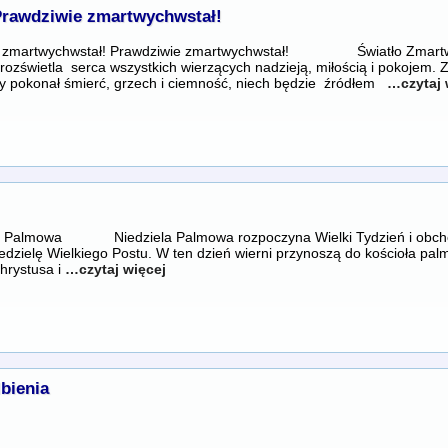
Prawdziwie zmartwychwstał!
s zmartwychwstał! Prawdziwie zmartwychwstał! Światło Zmartw
rozświetla serca wszystkich wierzących nadzieją, miłością i pokojem.
ry pokonał śmierć, grzech i ciemność, niech będzie źródłem
…czytaj 
la Palmowa Niedziela Palmowa rozpoczyna Wielki Tydzień i obcho
edzielę Wielkiego Postu. W ten dzień wierni przynoszą do kościoła palm
hrystusa i
…czytaj więcej
bienia