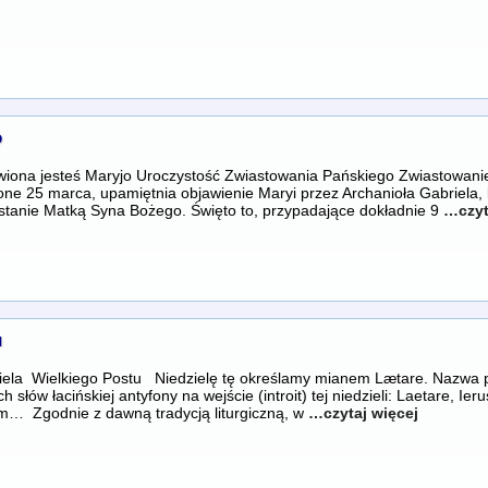
o
wiona jesteś Maryjo Uroczystość Zwiastowania Pańskiego Zwiastowani
ne 25 marca, upamiętnia objawienie Maryi przez Archanioła Gabriela, 
zostanie Matką Syna Bożego. Święto to, przypadające dokładnie 9
…czyt
u
iela Wielkiego Postu Niedzielę tę określamy mianem Lætare. Nazwa 
h słów łacińskiej antyfony na wejście (introit) tej niedzieli: Laetare, I
m… Zgodnie z dawną tradycją liturgiczną, w
…czytaj więcej