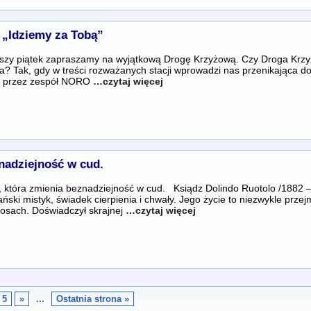
 „Idziemy za Tobą”
ższy piątek zapraszamy na wyjątkową Drogę Krzyżową. Czy Droga Krz
a? Tak, gdy w treści rozważanych stacji wprowadzi nas przenikająca d
a przez zespół NORO
…czytaj więcej
nadziejność w cud.
, która zmienia beznadziejność w cud. Ksiądz Dolindo Ruotolo /1882
ański mistyk, świadek cierpienia i chwały. Jego życie to niezwykle prz
 losach. Doświadczył skrajnej
…czytaj więcej
5
»
...
Ostatnia strona »