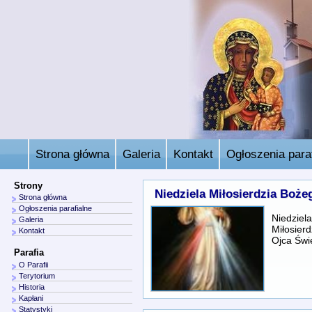
Strona główna
Galeria
Kontakt
Ogłoszenia paraf
Strony
Niedziela Miłosierdzia Boże
Strona główna
Ogłoszenia parafialne
Niedziel
Galeria
Miłosier
Kontakt
Ojca Świ
Parafia
O Parafii
Terytorium
Historia
Kapłani
Statystyki