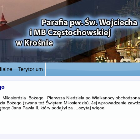
ialne
Terytorium
go
a Miłosierdzia Bożego Pierwsza Niedziela po Wielkanocy obchodzona j
dzia Bożego (zwana też Świętem Miłosierdzia). Jej wprowadzenie zawdz
ętego Jana Pawła II, który podążył za
…czytaj więcej