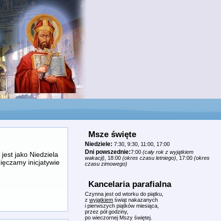
Msze święte
Niedziele:
7:30, 9:30, 11:00, 17:00
Dni powszednie:
7:00
(cały rok z wyjątkiem
est jako Niedziela
wakacji)
, 18:00
(okres czasu letniego)
, 17:00
(okres
ięczamy inicjatywie
czasu zimowego)
Kancelaria parafialna
Czynna jest od wtorku do piątku,
z
wyjątkiem
świąt nakazanych
i pierwszych piątków miesiąca,
przez pół godziny,
po wieczornej Mszy świętej.