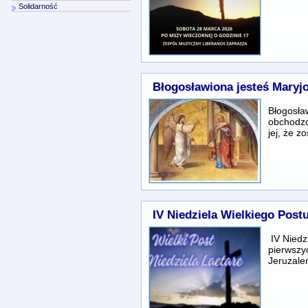
Solidarność
Błogosławiona jesteś Maryj
Błogosła
obchodzo
jej, że 
IV Niedziela Wielkiego Post
IV Niedz
pierwszyc
Jeruzale