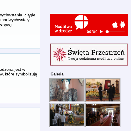
ychwstania ciągle
 Zmartwychwstały
więcej
dzona jest w
y, które symbolizują
Galeria