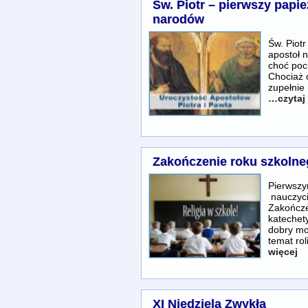
Św. Piotr – pierwszy papie
narodów
Św. Piot
apostoł 
choć poch
Chociaż o
zupełnie 
…czytaj 
Zakończenie roku szkolne
Pierwszy
nauczyc
Zakończe
katechet
dobry mo
temat ro
więcej
XI Niedziela Zwykła