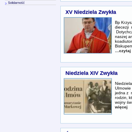
Solidarność
XV Niedziela Zwykła
Bp Krzy
diecez
Dotychc
naszej ar
koadiutor
Biskupem
…czytaj 
Niedziela XIV Zwykła
Niedziel
Ulmowie 
jedna z 
rodzin, k
wojny św
więcej