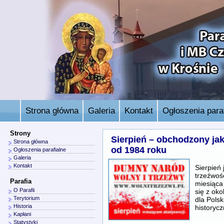
Strona główna
Galeria
Kontakt
Ogłoszenia paraf
Strony
Sierpień – obchodzony jak
Strona główna
od 1984 roku
Ogłoszenia parafialne
Galeria
Kontakt
Sierpień
trzeźwoś
Parafia
miesiąca
O Parafii
się z ok
Terytorium
dla Polsk
Historia
historyc
Kapłani
Statystyki