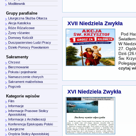
Modlitewnik
Grupy parafialne
Liturgiczna Służba Ołtarza
XVII Niedziela Zwykła
Akcja Katolicka
Róże Różańcowe
Żywy różaniec
Pod Hasł
Domowy Kościół
Światłem
Duszpasterstwo Ludzi Pracy
W Niedzie
Dzieło Pomocy Powołaniom
27. Ogól
Dziś (26.
Sakramenty
Św. Krzys
Chrzest
Polegając
Bierzmowanie
czytaj w
Pokuta i pojednanie
Namaszczenie chorych
Sakrament małżeństwa
Pogrzeb
XVI Niedziela Zwykła
Kategorie wpisów
Film
Informacje
Informacje Prasowe Stolicy
Apostolskiej
Informacje z Archidiecezji
Konferencja Episkopatu Polski
Liturgiczne
Orędzia Stolicy Apostolskiej