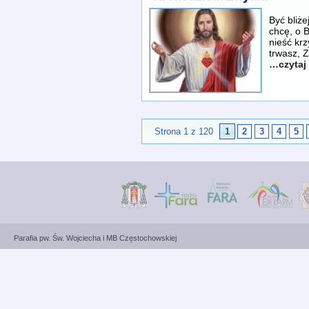
Być bliże
chcę, o B
nieść kr
trwasz, Z
…czytaj 
Strona 1 z 120
1
2
3
4
5
Parafia pw. Św. Wojciecha i MB Częstochowskiej