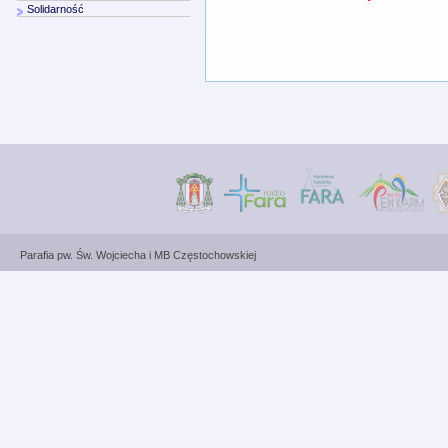
Solidarność
Parafia pw. Św. Wojciecha i MB Częstochowskiej