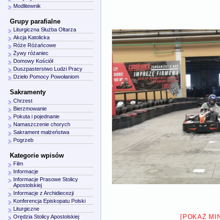
Modlitewnik
Grupy parafialne
Liturgiczna Służba Ołtarza
Akcja Katolicka
Róże Różańcowe
Żywy różaniec
Domowy Kościół
Duszpasterstwo Ludzi Pracy
Dzieło Pomocy Powołaniom
Sakramenty
Chrzest
Bierzmowanie
Pokuta i pojednanie
Namaszczenie chorych
Sakrament małżeństwa
Pogrzeb
Kategorie wpisów
Film
Informacje
Informacje Prasowe Stolicy
Apostolskiej
Informacje z Archidiecezji
Konferencja Episkopatu Polski
Liturgiczne
[POKAŻ MI
Orędzia Stolicy Apostolskiej