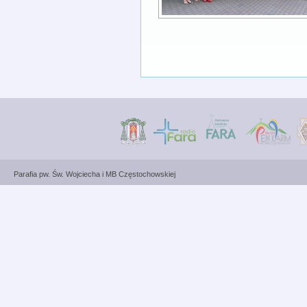
Parafia pw. Św. Wojciecha i MB Częstochowskiej