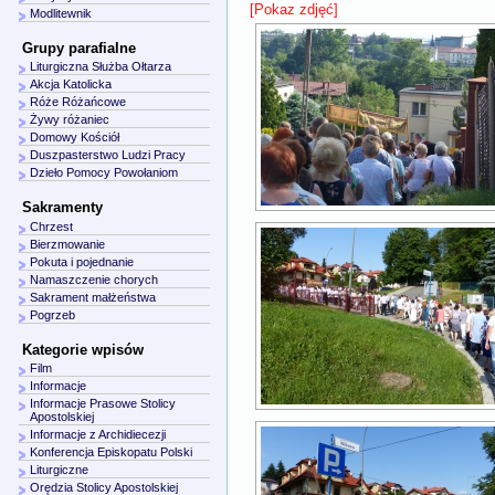
[Pokaz zdjęć]
Modlitewnik
Grupy parafialne
Liturgiczna Służba Ołtarza
Akcja Katolicka
Róże Różańcowe
Żywy różaniec
Domowy Kościół
Duszpasterstwo Ludzi Pracy
Dzieło Pomocy Powołaniom
Sakramenty
Chrzest
Bierzmowanie
Pokuta i pojednanie
Namaszczenie chorych
Sakrament małżeństwa
Pogrzeb
Kategorie wpisów
Film
Informacje
Informacje Prasowe Stolicy
Apostolskiej
Informacje z Archidiecezji
Konferencja Episkopatu Polski
Liturgiczne
Orędzia Stolicy Apostolskiej